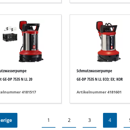
utzwasserpumpe
Schmutzwasserpumpe
et GE-DP 7535 N LL 20
GE-DP 7535 N LL ECO; EX; KOR
kelnummer 4181517
Artikelnummer 4181601
erige
1
2
3
4