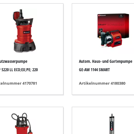
Tauchpumpen
auger
Schmutzwasserpumpen
r
Tiefbrunnenpumpen
Hauswasserwerke
Benzin-Wasserpumpen
Sonstige Pumpen
utzwasserpumpe
Autom. Haus- und Gartenpumpe
 5220 LL ECO;EX;PE; 220
GE-AW 1144 SMART
kelnummer 4170781
Artikelnummer 4180380
Akku-Vertikutierer
Elektro-Vertikutierer
Benzin-Vertikutierer
leifer
Hand-Vertikutierer
maschinen