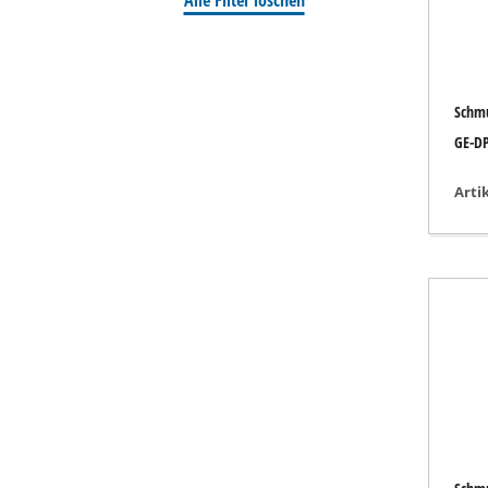
Schleif- / Gravu
Schm
Akku-Kompresso
GE-DP
Hybrid-Kompres
Arti
Elektro-Kompres
Druckluftgeräte
Auto-Kompresso
Multifunktionsw
Hobel / Fräsen
Schneide- / Tre