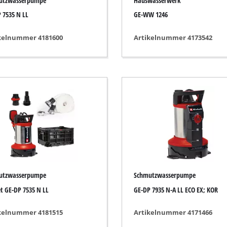
utzwasserpumpe
Hauswasserwerk
Fugenreiniger
 7535 N LL
GE-WW 1246
Grasscheren
Laubsauger
kelnummer 4181600
Artikelnummer 4173542
te
Laubbläser
Sägekettenschärfgeräte
n
Multitools
Kehrmaschinen
inen
utzwasserpumpe
Schmutzwasserpumpe
et GE-DP 7535 N LL
GE-DP 7935 N-A LL ECO EX; KOR
kelnummer 4181515
Artikelnummer 4171466
e