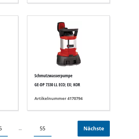
Schmutzwasserpumpe
GE-DP 7330 LL ECO; EX; KOR
Artikelnummer 4170794
5
55
Nächste
…