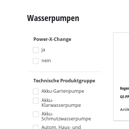
Wasserpumpen
Power-X-Change
Kapp- / Gehrung
ja
Tischkreissägen
Handkreissägen
nein
Stichsägen
Universalsägen
Technische Produktgruppe
Rege
Bandsägen
Akku-Gartenpumpe
GE-PP
Dekupiersägen
Akku-
Klarwasserpumpe
Sonstige Sägen
Arti
Akku-
Schmutzwasserpumpe
Autom. Haus- und