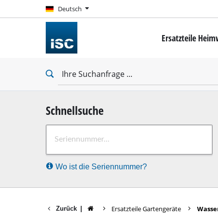
Deutsch
Deutsch
Ersatzteile Hei
Mini-Schrauber
Bohrschrauber
Schlagbohrschra
Schlagschrauber
Trockenbauschr
Schnellsuche
Bohrhämmer
Wo ist die Seriennummer?
Abbruchhämmer
Schlagbohrmasc
Stationäre Bohr
Ersatzteile Gartengeräte
Wasse
Zurück
|