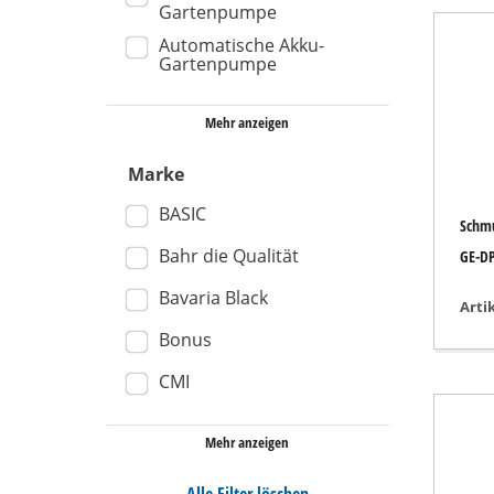
Gartenpumpe
Nass- / Trockens
Automatische Akku-
Gartenpumpe
Handstaubsauge
Aschesauger
Mehr anzeigen
Marke
BASIC
Doppelschleifer
Schm
Exzenterschleifer
Bahr die Qualität
GE-DP
Multischleifer
Bavaria Black
Arti
Schwingschleifer
Bonus
Bandschleifer
CMI
Wand- / Bodensch
Deltaschleifer
Mehr anzeigen
Sonstige Schleif
Alle Filter löschen