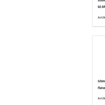
Schm
Lampen
GE-DP
Rührwerke
Autotechnik
Arti
Laser / Messgerä
Farbsprühgeräte
Heißklebepistole
Stromerzeuger
Hub- / Zugmasch
Poliermaschinen
Schweißgeräte
Sonstige Geräte
Schm
Fluts
Arti
Elektroheizgerät