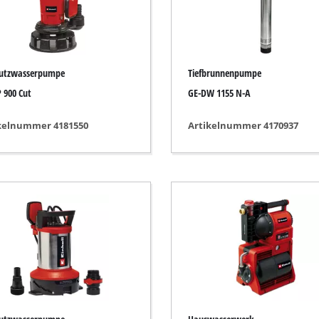
r-Werkzeuge
Akku-Kettensägen
Benzin-Kettensägen
utzwasserpumpe
Tiefbrunnenpumpe
Elektro-Kettensägen
ren
 900 Cut
GE-DW 1155 N-A
Hochentaster
soren
kelnummer 4181550
Artikelnummer 4170937
Astsägen
soren
ren
erkzeuge
Hochdruckreiniger
Häcksler
nnmaschinen
Oberflächenbürsten