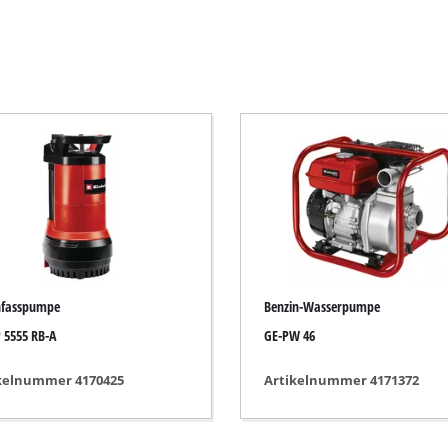
Elektro-Sensen
Benzin-Sensen
Elektro-Heckenscheren
ssägen
Akku-Heckenscheren
Benzin-Heckenscheren
Teleskop-Heckenscheren
Astscheren
nfasspumpe
Benzin-Wasserpumpe
 5555 RB-A
GE-PW 46
Gartenpumpen
kelnummer 4170425
Artikelnummer 4171372
Klarwasserpumpen
Hauswasserautomaten