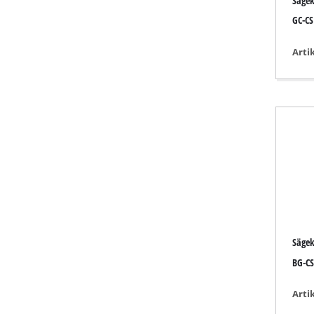
Sägek
Lampen
GC-CS
Rührwerke
Autotechnik
Arti
Laser / Messgerä
Farbsprühgeräte
Heißklebepistole
Stromerzeuger
Hub- / Zugmasch
Poliermaschinen
Schweißgeräte
Sonstige Geräte
Sägek
BG-CS
Arti
Elektroheizgerät