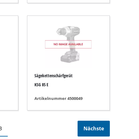
Sägekettenschärfgerät
KSG 85 E
Artikelnummer 4500049
3
Nächste