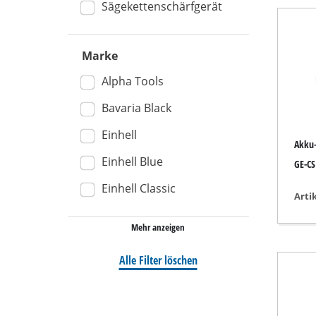
Sägekettenschärfgerät
Nass- / Trockens
Handstaubsauge
Marke
Aschesauger
Alpha Tools
Bavaria Black
Einhell
Doppelschleifer
Akku-
Einhell Blue
Exzenterschleifer
GE-CS 
Multischleifer
Einhell Classic
Arti
Schwingschleifer
Mehr anzeigen
Bandschleifer
Wand- / Bodensch
Alle Filter löschen
Deltaschleifer
Sonstige Schleif