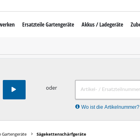
mwerken
Ersatzteile Gartengeräte
Akkus / Ladegeräte
Zub
Akku-Rasenmäher
Mähroboter
uber
Benzin-Rasenmäher
Elektro-Rasenmäher
auber
Hand-Rasenmäher
oder
Akku-Rasentrimmer
Wo ist die Artikelnummer?
Elektro-Rasentrimmer
hinen
Benzin-Rasentrimmer
maschinen
Akku-Sensen
e Gartengeräte
Sägekettenschärfgeräte