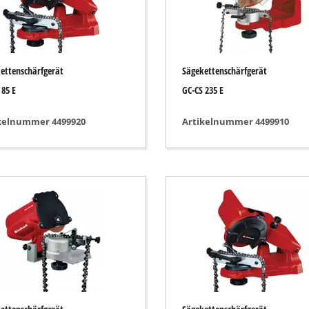
r-Werkzeuge
Akku-Kettensägen
Benzin-Kettensägen
ettenschärfgerät
Sägekettenschärfgerät
Elektro-Kettensägen
ren
 85 E
GC-CS 235 E
Hochentaster
soren
kelnummer 4499920
Artikelnummer 4499910
Astsägen
soren
ren
erkzeuge
Hochdruckreiniger
Häcksler
nnmaschinen
Oberflächenbürsten