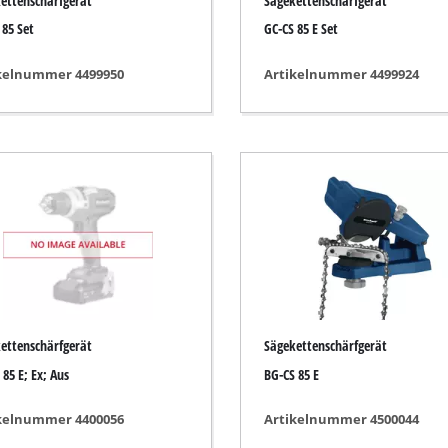
ettenschärfgerät
Sägekettenschärfgerät
Fugenreiniger
 85 Set
GC-CS 85 E Set
Grasscheren
Laubsauger
kelnummer 4499950
Artikelnummer 4499924
te
Laubbläser
Sägekettenschärfgeräte
n
Multitools
Kehrmaschinen
inen
ettenschärfgerät
Sägekettenschärfgerät
 85 E; Ex; Aus
BG-CS 85 E
kelnummer 4400056
Artikelnummer 4500044
e