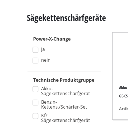
Sägekettenschärfgeräte
Power-X-Change
Kapp- / Gehrung
ja
Tischkreissägen
Handkreissägen
nein
Stichsägen
Universalsägen
Technische Produktgruppe
Akku-
Bandsägen
Akku-
Sägekettenschärfgerät
GE-CS
Dekupiersägen
Benzin-
Kettens./Schärfer-Set
Sonstige Sägen
Arti
Kfz-
Sägekettenschärfgerät