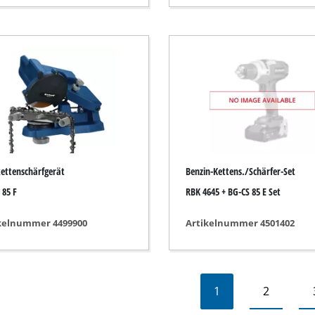
ettenschärfgerät
Benzin-Kettens./Schärfer-Set
 85 F
RBK 4645 + BG-CS 85 E Set
kelnummer 4499900
Artikelnummer 4501402
1
2