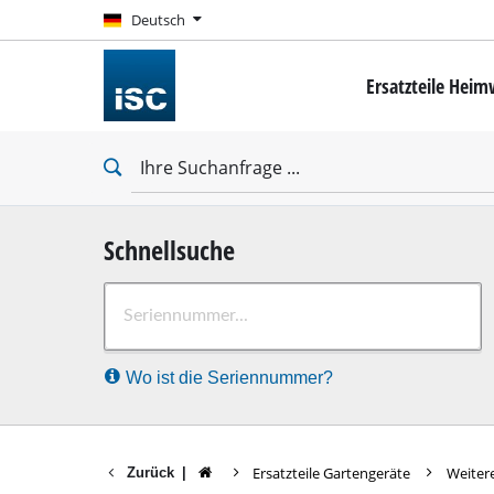
Deutsch
Deutsch
Ersatzteile Hei
Mini-Schrauber
Bohrschrauber
Schlagbohrschra
Schlagschrauber
Trockenbauschr
Schnellsuche
Bohrhämmer
Wo ist die Seriennummer?
Abbruchhämmer
Schlagbohrmasc
Stationäre Bohr
Ersatzteile Gartengeräte
Weiter
Zurück
|