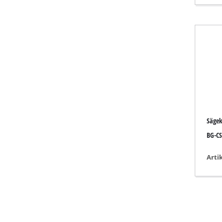
Gasheizgeräte
Dieselheizgeräte
Klimageräte
Luftentfeuchter
Sägek
BG-CS
Arti