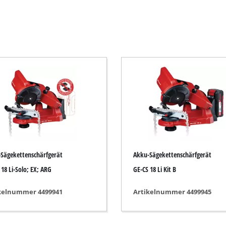
Elektro-Sensen
Benzin-Sensen
Elektro-Heckenscheren
ssägen
Akku-Heckenscheren
Benzin-Heckenscheren
Teleskop-Heckenscheren
Astscheren
Sägekettenschärfgerät
Akku-Sägekettenschärfgerät
 18 Li-Solo; EX; ARG
GE-CS 18 Li Kit B
Gartenpumpen
kelnummer 4499941
Artikelnummer 4499945
Klarwasserpumpen
Hauswasserautomaten