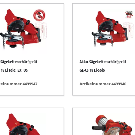
Tauchpumpen
auger
Schmutzwasserpumpen
r
Tiefbrunnenpumpen
Hauswasserwerke
Benzin-Wasserpumpen
Sonstige Pumpen
Sägekettenschärfgerät
Akku-Sägekettenschärfgerät
18 Li solo; EX; US
GE-CS 18 Li-Solo
kelnummer 4499947
Artikelnummer 4499940
Akku-Vertikutierer
Elektro-Vertikutierer
Benzin-Vertikutierer
leifer
Hand-Vertikutierer
maschinen