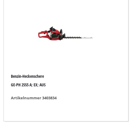
Royal
Sovereign
Spear & Jackson
Talon
Yellow Garden Line
Benzin-Heckenschere
Alle Filter löschen
GE-PH 2555 A; EX; AUS
Artikelnummer 3403834