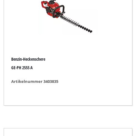
Budget
Challenge Xtreme
Einhell
Einhell Blue
Einhell Classic
Benzin-Heckenschere
Einhell Expert
GE-PH 2555 A
Einhell Royal
Artikelnummer 3403835
GARDENFEELINGS
Gardenline
Hurricane
Ozito
Qualcast