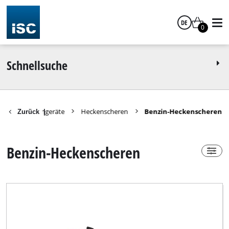
DE
Power-X-Change
0
nein
Deutsch
Schnellsuche
satzteile Gartengeräte
Heckenscheren
Benzin-Heckenscheren
Technische Produktgruppe
Zurück
|
Benzin-Heckenschere
Benzin-Heckenscheren
Marke
Bavaria Black