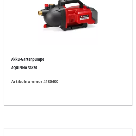
Automatische Akku-Gartenpumpe
Benzin-Wasserpumpe
Durchflussschalter (elektr.)
Gartenpumpe
Gartenpumpen-Set
Akku-Gartenpumpe
Hauswasserautomat-Set
AQUINNA 36/30
Hauswasserwerk
Artikelnummer 4180400
Hauswasserwerk-Set
Kfz-Tauchpumpe
Klarwasserpumpe
Peripheral-Pumpe
Regenfasspumpe