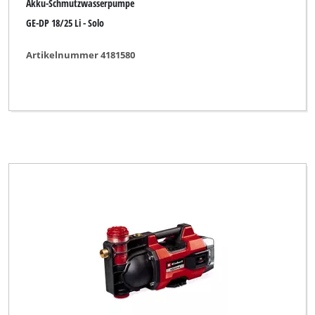
Akku-Schmutzwasserpumpe
Plus Professional
GE-DP 18/25 Li - Solo
Proviel
Artikelnummer 4181580
Prowork
Rebir
Royal
Top Craft
Ultranatura
Wingart
XU1
Yellow Garden Line
Yellow Garden Line NG