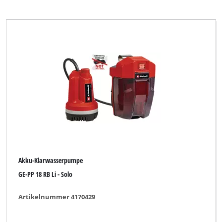
Bahr die Qualität
Bavaria Black
Bonus
CMI
DURO PRO
Einhell
Einhell Accessory
Einhell Blue
Einhell Classic
Akku-Klarwasserpumpe
Einhell Expert
GE-PP 18 RB Li - Solo
Einhell Grey
Artikelnummer 4170429
Einhell Home