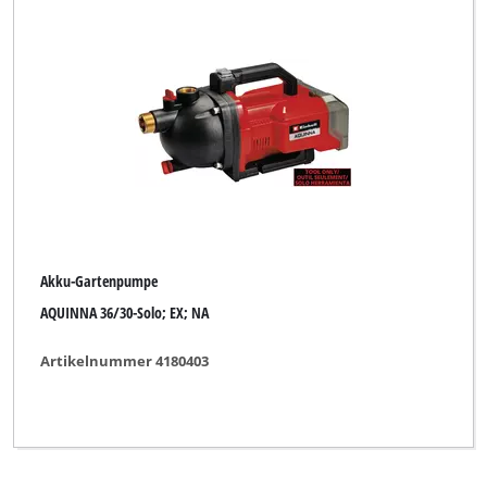
Schmutzwasserpumpe
Tauchdruckpumpe
Tauchpumpe
Teichfilter
Teichpumpe
Teichpumpen-Set
Tiefbrunnenpumpe
Akku-Gartenpumpe
AQUINNA 36/30-Solo; EX; NA
Artikelnummer 4180403
Marke
BASIC