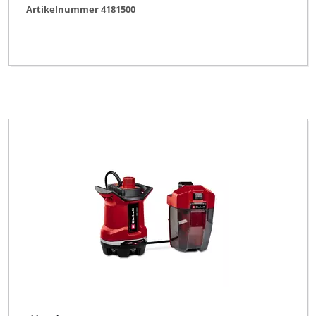
Artikelnummer 4181500
King Craft
Limited Edition
Maxbear
Neptun
Neptun Classic
Neptun Premium
New Generation
Novatec
Okay
Ozito
Pattfield
Plantiflor