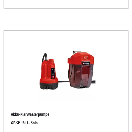
Einhell Red
Einhell Royal
Ergotools
Ergotools Pattfield
FERREX
Florabest
GARDENFEELINGS
Gardenline
Global
Gute Wahl
Akku-Klarwasserpumpe
Hanseatic
GE-SP 18 Li - Solo
Humboldt