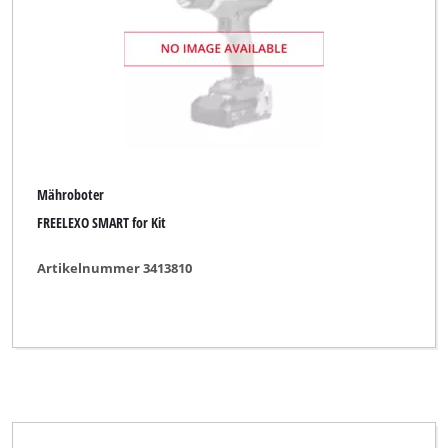
Marke
Einhell Classic
Einhell Expert
Einhell Professional
Ozito
Mähroboter
Sterwins
FREELEXO SMART for Kit
Yellow Garden Line
Artikelnummer 3413810
Alle Filter löschen