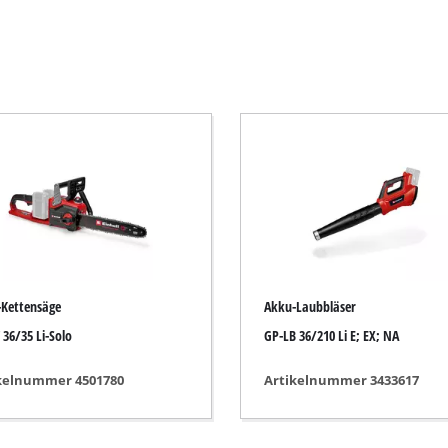
Elektro-Sensen
Benzin-Sensen
Elektro-Heckenscheren
ssägen
Akku-Heckenscheren
Benzin-Heckenscheren
Teleskop-Heckenscheren
Astscheren
Kettensäge
Akku-Laubbläser
 36/35 Li-Solo
GP-LB 36/210 Li E; EX; NA
Gartenpumpen
kelnummer 4501780
Artikelnummer 3433617
Klarwasserpumpen
Hauswasserautomaten