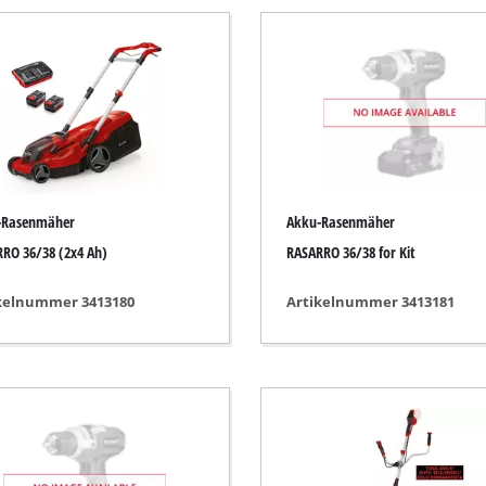
Tauchpumpen
auger
Schmutzwasserpumpen
r
Tiefbrunnenpumpen
Hauswasserwerke
Benzin-Wasserpumpen
Sonstige Pumpen
-Rasenmäher
Akku-Rasenmäher
RO 36/38 (2x4 Ah)
RASARRO 36/38 for Kit
kelnummer 3413180
Artikelnummer 3413181
Akku-Vertikutierer
Elektro-Vertikutierer
Benzin-Vertikutierer
leifer
Hand-Vertikutierer
maschinen