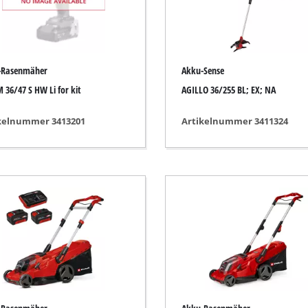
r-Werkzeuge
Akku-Kettensägen
Benzin-Kettensägen
-Rasenmäher
Akku-Sense
Elektro-Kettensägen
ren
 36/47 S HW Li for kit
AGILLO 36/255 BL; EX; NA
Hochentaster
soren
kelnummer 3413201
Artikelnummer 3411324
Astsägen
soren
ren
erkzeuge
Hochdruckreiniger
Häcksler
nnmaschinen
Oberflächenbürsten