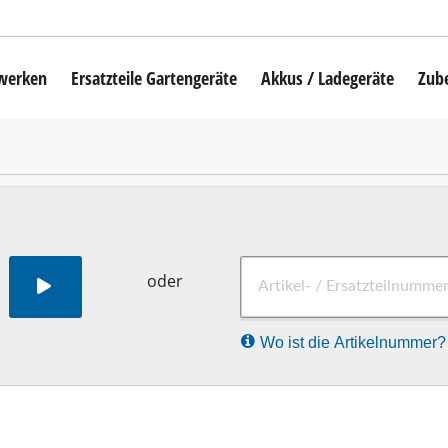
mwerken
Ersatzteile Gartengeräte
Akkus / Ladegeräte
Zub
Akku-Rasenmäher
Mähroboter
uber
Benzin-Rasenmäher
Elektro-Rasenmäher
auber
Hand-Rasenmäher
oder
Akku-Rasentrimmer
Wo ist die Artikelnummer?
Elektro-Rasentrimmer
hinen
Benzin-Rasentrimmer
maschinen
Akku-Sensen