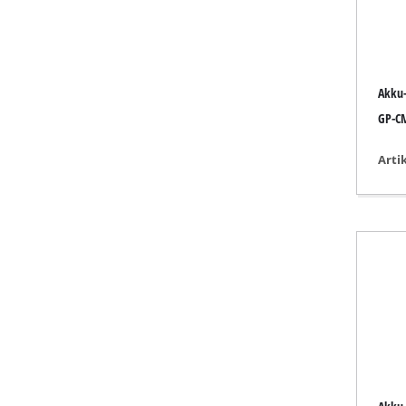
Schleif- / Gravu
Akku
Akku-Kompresso
GP-CM
Hybrid-Kompres
Arti
Elektro-Kompres
Druckluftgeräte
Auto-Kompresso
Multifunktionsw
Hobel / Fräsen
Schneide- / Tre