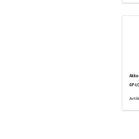
Gasheizgeräte
Dieselheizgeräte
Klimageräte
Luftentfeuchter
Akku-
GP-LC
Arti