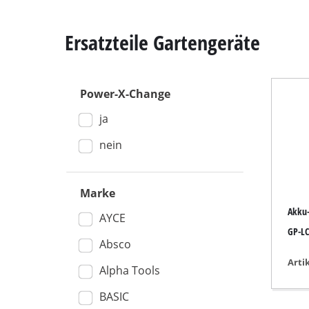
Ersatzteile Gartengeräte
Power-X-Change
Kapp- / Gehrung
ja
Tischkreissägen
Handkreissägen
nein
Stichsägen
Universalsägen
Marke
Akku-
Bandsägen
AYCE
GP-LC
Dekupiersägen
Absco
Sonstige Sägen
Arti
Alpha Tools
BASIC