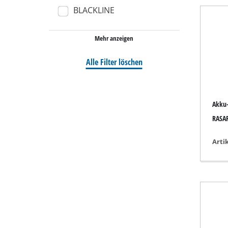
BLACKLINE
Nass- / Trockens
Handstaubsauge
Mehr anzeigen
Aschesauger
Alle Filter löschen
Doppelschleifer
Akku
Exzenterschleifer
RASAR
Multischleifer
Arti
Schwingschleifer
Bandschleifer
Wand- / Bodensch
Deltaschleifer
Sonstige Schleif