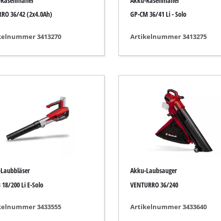
-Rasenmäher
Akku-Rasenmäher
Fugenreiniger
RO 36/42 (2x4.0Ah)
GP-CM 36/41 Li - Solo
Grasscheren
Laubsauger
kelnummer 3413270
Artikelnummer 3413275
te
Laubbläser
Sägekettenschärfgeräte
n
Multitools
Kehrmaschinen
inen
Laubbläser
Akku-Laubsauger
 18/200 Li E-Solo
VENTURRO 36/240
kelnummer 3433555
Artikelnummer 3433640
e