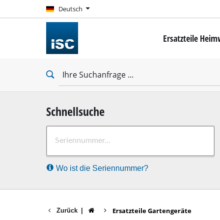
Deutsch
Deutsch
Ersatzteile Hei
Mini-Schrauber
Bohrschrauber
Schlagbohrschra
Schlagschrauber
Trockenbauschr
Schnellsuche
Bohrhämmer
Wo ist die Seriennummer?
Abbruchhämmer
Schlagbohrmasc
Stationäre Bohr
Ersatzteile Gartengeräte
Zurück
|