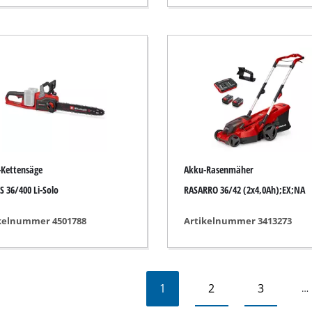
Kettensäge
Akku-Rasenmäher
S 36/400 Li-Solo
RASARRO 36/42 (2x4,0Ah);EX;NA
kelnummer 4501788
Artikelnummer 3413273
1
2
3
…