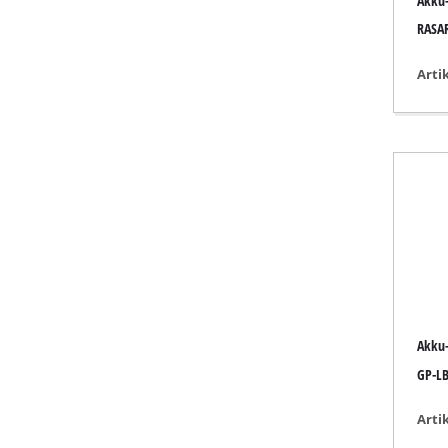
Akku
Lampen
RASAR
Rührwerke
Autotechnik
Arti
Laser / Messgerä
Farbsprühgeräte
Heißklebepistole
Stromerzeuger
Hub- / Zugmasch
Poliermaschinen
Schweißgeräte
Sonstige Geräte
Akku-
GP-LB
Arti
Elektroheizgerät