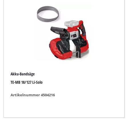
Herkules
New Generation
Novatec
Ozito
TAURUS
WORKZONE
Akku-Bandsäge
Yellow Profi Line
TE-MB 18/127 Li-Solo
Artikelnummer 4504216
Alle Filter löschen