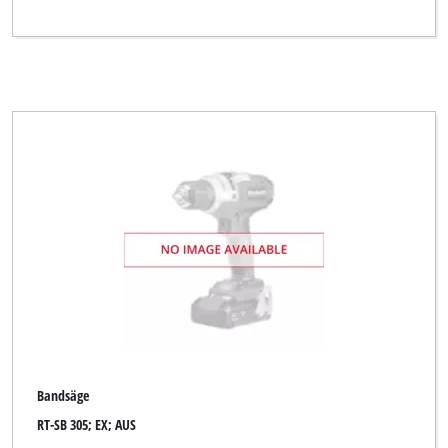
Bandsäge
RT-SB 305; EX; AUS