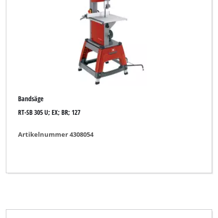
Bandsäge
RT-SB 305 U; EX; BR; 127
Artikelnummer 4308054