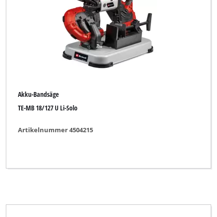
Marke
Alpha Tools
CMI
Akku-Bandsäge
Einhell
TE-MB 18/127 U Li-Solo
Einhell Blue
Artikelnummer 4504215
Einhell Classic
Einhell Expert
Einhell Red
FIXIT
FullBoar