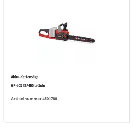
Marke
BASIC
BLACKLINE
Bavaria Black
Bestgreen
Black-Line
Akku-Kettensäge
Bonus
GP-LCS 36/400 Li-Solo
Budget
Artikelnummer 4501788
Bullcraft
CMI
Einhell