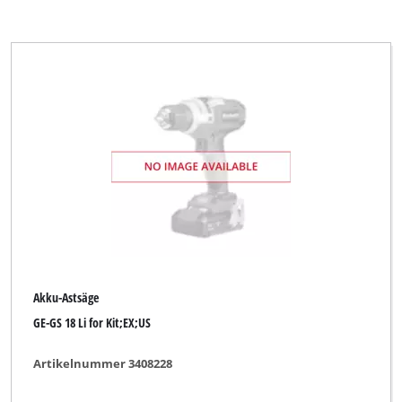
Akku-Astsäge
GE-GS 18 Li for Kit;EX;US
Artikelnummer 3408228