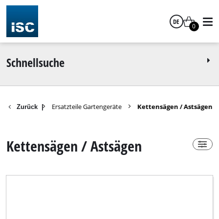
DE
Power-X-Change
0
ja
Deutsch
Schnellsuche
nein
Ersatzteile Gartengeräte
Kettensägen / Astsägen
Zurück
|
Technische Produktgruppe
Kettensägen / Astsägen
Akku-Astkettensäge
Akku-Astsäge
Akku-Gehölzschneider
Akku-Hochentaster