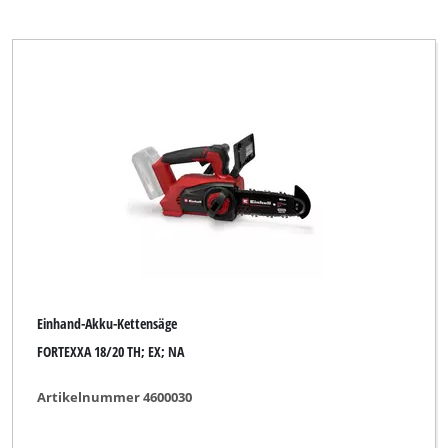
Einhell Blue
Einhell Classic
Einhell Expert
Einhell Expert Plus
Einhell Home
Einhell Professional
Einhell Red
Einhell Royal
Ergotools Pattfield
Einhand-Akku-Kettensäge
GARDENFEELINGS
FORTEXXA 18/20 TH; EX; NA
GO/ON
Artikelnummer 4600030
Gardenline