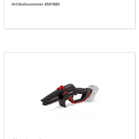
Artikelnummer 4501885
O.K.
Okay
Ozito
Palmera
Pattfield
Plantiflor
Plus Professional
Powertec
Proviel
Prowork
Qualcast
Rebir