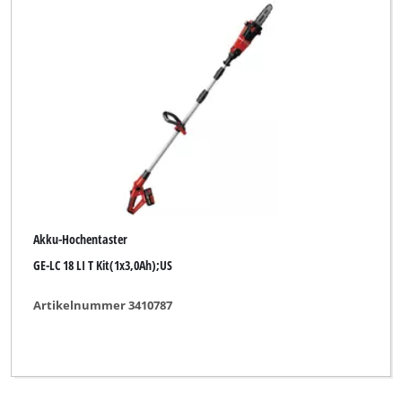
Akku-Hochentaster
GE-LC 18 LI T Kit(1x3,0Ah);US
Artikelnummer 3410787