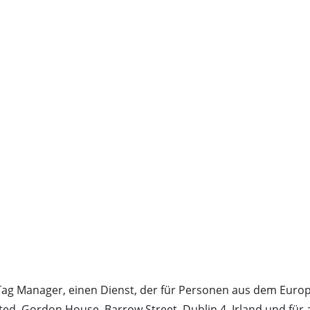
ag Manager, einen Dienst, der für Personen aus dem Euro
ted, Gordon House, Barrow Street, Dublin 4, Irland und für