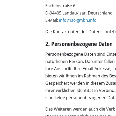
Eschenstraße 6
Nass- / Trockens
D-94405 Landau/Isar, Deutschland
Handstaubsauge
E-Mail:
info@isc-gmbh.info
Aschesauger
Die Kontaktdaten des Datenschutzbea
2. Personenbezogene Daten
Doppelschleifer
Personenbezogene Daten sind Einze
Exzenterschleifer
natürlichen Person. Darunter fallen 
Ihre Anschrift, Ihre Email-Adresse,
Multischleifer
bieten wir Ihnen im Rahmen des Be
Schwingschleifer
Gespeichert werden in diesem Zusam
Bandschleifer
Ihrer wirklichen Identität in Verbind
Wand- / Bodensch
sind keine personenbezogenen Dat
Deltaschleifer
Des Weiteren werden auch die Verb
Sonstige Schleif