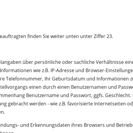
Tauchpumpen
auger
Schmutzwasserpumpen
r
Tiefbrunnenpumpen
uftragten finden Sie weiter unten unter Ziffer 23.
Hauswasserwerke
Benzin-Wasserpumpen
Sonstige Pumpen
langaben über persönliche oder sachliche Verhältnisse e
Informationen wie z.B. IP-Adresse und Browser-Einstellungen
 Ihre Telefonnummer, Ihr Geburtsdatum und Informationen zu
stellvorgangs einen durch einen Benutzernamen und Passw
Akku-Vertikutierer
menhang Benutzername und Passwort, ggfs. Geschlecht. In
Elektro-Vertikutierer
ung gebracht werden - wie z.B. favorisierte Internetseiten od
Benzin-Vertikutierer
leifer
en.
Hand-Vertikutierer
indungs- und Erkennungsdaten ihres Browsers und Betrieb
maschinen