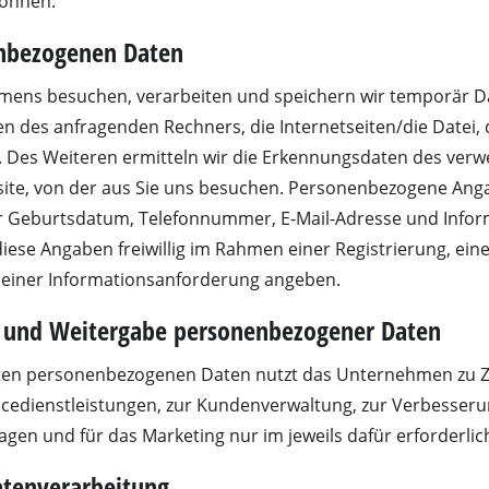
können.
r-Werkzeuge
enbezogenen Daten
Akku-Kettensägen
Benzin-Kettensägen
ens besuchen, verarbeiten und speichern wir temporär Dat
n des anfragenden Rechners, die Internetseiten/die Datei, 
Elektro-Kettensägen
ren
 Des Weiteren ermitteln wir die Erkennungsdaten des verw
Hochentaster
soren
ite, von der aus Sie uns besuchen. Personenbezogene Anga
Astsägen
soren
Ihr Geburtsdatum, Telefonnummer, E-Mail-Adresse und Infor
iese Angaben freiwillig im Rahmen einer Registrierung, ein
ren
 einer Informationsanforderung angeben.
 und Weitergabe personenbezogener Daten
llten personenbezogenen Daten nutzt das Unternehmen zu 
erkzeuge
Hochdruckreiniger
vicedienstleistungen, zur Kundenverwaltung, zur Verbesseru
Häcksler
gen und für das Marketing nur im jeweils dafür erforderli
nnmaschinen
Oberflächenbürsten
atenverarbeitung