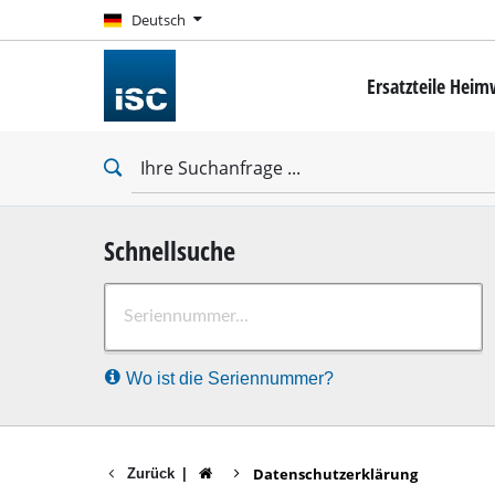
Deutsch
Deutsch
Ersatzteile Hei
Mini-Schrauber
Bohrschrauber
Schlagbohrschra
Schlagschrauber
Trockenbauschr
Schnellsuche
Bohrhämmer
Wo ist die Seriennummer?
Abbruchhämmer
Schlagbohrmasc
Stationäre Bohr
Datenschutzerklärung
Zurück
|