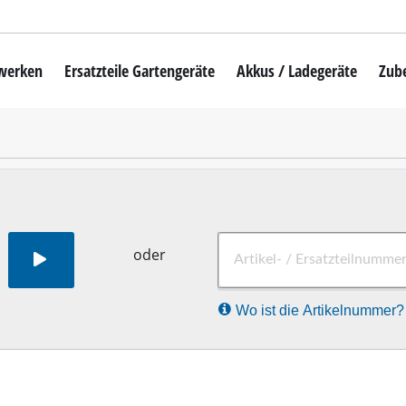
mwerken
Ersatzteile Gartengeräte
Akkus / Ladegeräte
Zub
Akku-Rasenmäher
Mähroboter
uber
Benzin-Rasenmäher
Elektro-Rasenmäher
auber
Hand-Rasenmäher
oder
Akku-Rasentrimmer
Wo ist die Artikelnummer?
Elektro-Rasentrimmer
hinen
Benzin-Rasentrimmer
maschinen
Akku-Sensen