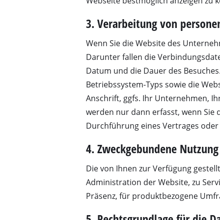
Webseite bestmöglich anzeigen zu 
Schleif- / Gravu
3. Verarbeitung von person
Wenn Sie die Website des Unternehm
Darunter fallen die Verbindungsdate
Akku-Kompresso
Datum und die Dauer des Besuches.
Hybrid-Kompres
Betriebssystem-Typs sowie die Webs
Elektro-Kompres
Anschrift, ggfs. Ihr Unternehmen, 
Druckluftgeräte
werden nur dann erfasst, wenn Sie d
Auto-Kompresso
Durchführung eines Vertrages oder
4. Zweckgebundene Nutzung
Die von Ihnen zur Verfügung geste
Multifunktionsw
Administration der Website, zu Ser
Hobel / Fräsen
Präsenz, für produktbezogene Umfra
Schneide- / Tre
5. Rechtsgrundlage für die D