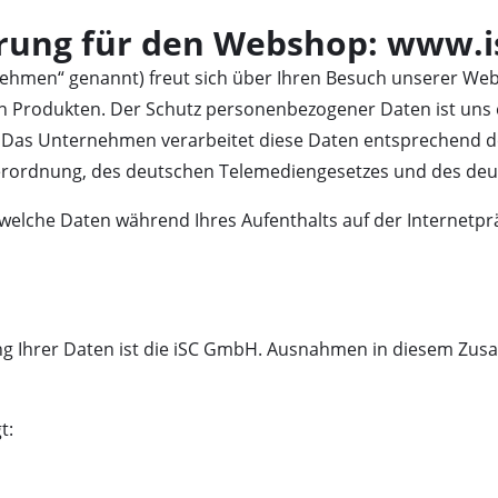
Elektro-Sensen
rung für den Webshop: www.i
Benzin-Sensen
hmen“ genannt) freut sich über Ihren Besuch unserer Webs
rodukten. Der Schutz personenbezogener Daten ist uns ei
lig. Das Unternehmen verarbeitet diese Daten entsprechen
Elektro-Heckenscheren
ssägen
rordnung, des deutschen Telemediengesetzes und des deu
Akku-Heckenscheren
 welche Daten während Ihres Aufenthalts auf der Internet
Benzin-Heckenscheren
Teleskop-Heckenscheren
Astscheren
ung Ihrer Daten ist die iSC GmbH. Ausnahmen in diesem Z
Gartenpumpen
t:
Klarwasserpumpen
Hauswasserautomaten