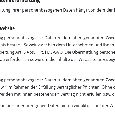
Fugenreiniger
beitung Ihrer personenbezogenen Daten hängt von dem der
Grasscheren
Laubsauger
te
Laubbläser
 Website
Sägekettenschärfgeräte
ng personenbezogener Daten zu dem oben genannten Zweck is
n
Multitools
tnis besteht. Soweit zwischen dem Unternehmen und Ihnen k
eitung Art. 6 Abs. 1 lit. f DS-GVO. Die Übermittlung perso
Kehrmaschinen
bau erforderlich sowie um die Inhalte der Webseite anzuzeig
inen
ng personenbezogener Daten zu dem oben genannten Zweck is
wir im Rahmen der Erfüllung vertraglicher Pflichten. Ohne 
 den mit Ihnen bestehenden Vertrag nicht erfüllen bzw. 
von personenbezogenen Daten bieten wir aktuell auf der We
e