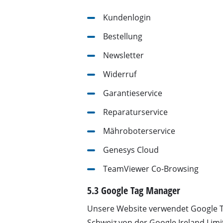
Gasheizgeräte
Kundenlogin
Dieselheizgeräte
Bestellung
Klimageräte
Newsletter
Luftentfeuchter
Widerruf
Garantieservice
Reparaturservice
Mähroboterservice
Genesys Cloud
TeamViewer Co-Browsing
5.3 Google Tag Manager
Unsere Website verwendet Google T
Schweiz von der Google Ireland Limi