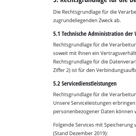
Lampen
Die Rechtsgrundlage für die Verar
Rührwerke
zugrundeliegenden Zweck ab.
Autotechnik
Laser / Messgerä
5.1 Technische Administration der
Farbsprühgeräte
Rechtsgrundlage für die Verarbeitu
Heißklebepistole
soweit mit Ihnen ein Vertragsverhäl
Rechtsgrundlage für die Datenverarb
Stromerzeuger
Ziffer 2) ist für den Verbindungsauf
Hub- / Zugmasch
5.2 Servicedienstleistungen
Poliermaschinen
Schweißgeräte
Rechtsgrundlage für die Verarbeitu
Unsere Serviceleistungen erbringen 
Sonstige Geräte
personenbezogener Daten können wir
Folgende Services mit Speicherung 
(Stand Dezember 2019):
Elektroheizgerät