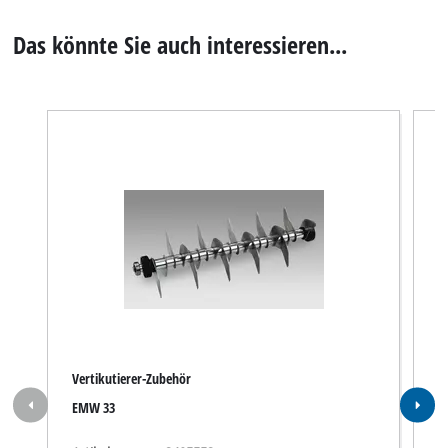
Das könnte Sie auch interessieren...
Vertikutierer-Zubehör
B
EMW 33
S