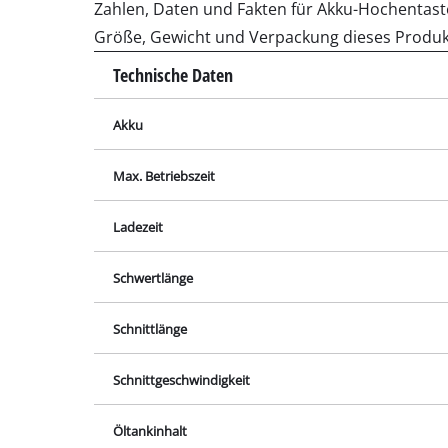
Lampen
Zahlen, Daten und Fakten für Akku-Hochentaster
Größe, Gewicht und Verpackung dieses Produk
Rührwerke
Autotechnik
Technische Daten
Laser / Messgerä
Akku
Farbsprühgeräte
Heißklebepistole
Max. Betriebszeit
Stromerzeuger
Ladezeit
Hub- / Zugmasch
Poliermaschinen
Schwertlänge
Schweißgeräte
Schnittlänge
Sonstige Geräte
Schnittgeschwindigkeit
Öltankinhalt
Elektroheizgerät