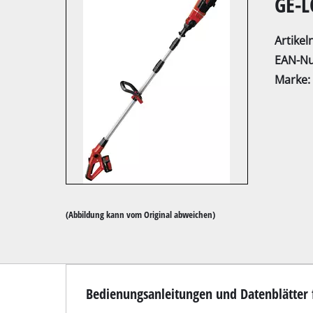
GE-L
Artike
EAN-N
Marke:
Kapp- / Gehrung
Tischkreissägen
Handkreissägen
Stichsägen
Universalsägen
(Abbildung kann vom Original abweichen)
Bandsägen
Dekupiersägen
Sonstige Sägen
Bedienungsanleitungen und Datenblätter f