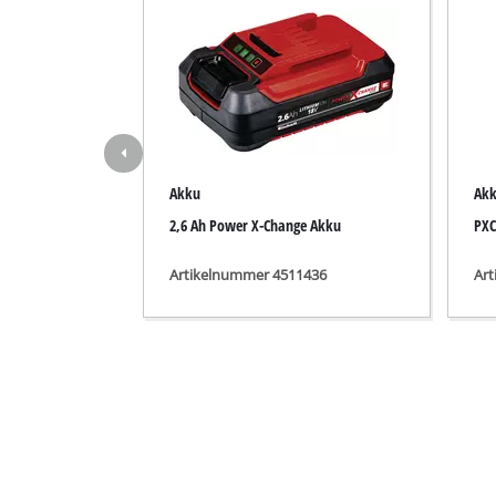
Schleif- / Gravu
Akku-Kompresso
Hybrid-Kompres
Akku
Ak
Elektro-Kompres
2,6 Ah Power X-Change Akku
PXC
Druckluftgeräte
Artikelnummer 4511436
Ar
Auto-Kompresso
Multifunktionsw
Hobel / Fräsen
Schneide- / Tre