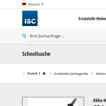
Deutsch
Deutsch
Ersatzteile Hei
Mini-Schrauber
Bohrschrauber
Schlagbohrschra
Schlagschrauber
Trockenbauschr
Schnellsuche
Ersatzteile Gartengeräte
Ketten
Zurück
|
Bohrhämmer
Abbruchhämmer
Schlagbohrmasc
Akku-H
Stationäre Bohr