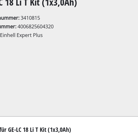
C 18 Li T Kit (1x3,0Ah)
Elektro-Sensen
Benzin-Sensen
lnummer:
3410815
ummer:
4006825604320
Einhell Expert Plus
Elektro-Heckenscheren
ssägen
Akku-Heckenscheren
Benzin-Heckenscheren
Teleskop-Heckenscheren
Astscheren
Gartenpumpen
Klarwasserpumpen
ür GE-LC 18 Li T Kit (1x3,0Ah)
Hauswasserautomaten