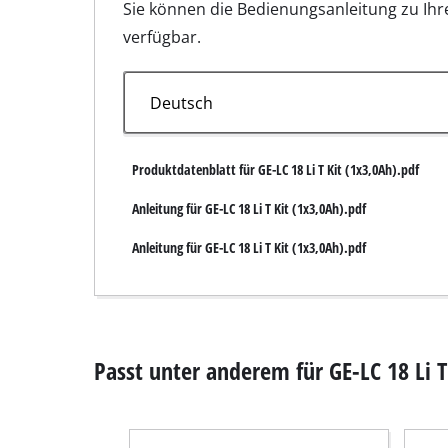
Sie können die Bedienungsanleitung zu Ihr
Nass- / Trockens
verfügbar.
Handstaubsauge
Aschesauger
Produktdatenblatt für GE-LC 18 Li T Kit (1x3,0Ah).pdf
Doppelschleifer
Anleitung für GE-LC 18 Li T Kit (1x3,0Ah).pdf
Exzenterschleifer
Anleitung für GE-LC 18 Li T Kit (1x3,0Ah).pdf
Multischleifer
Schwingschleifer
Bandschleifer
Passt unter anderem für GE-LC 18 Li T
Wand- / Bodensch
Deltaschleifer
Sonstige Schleif