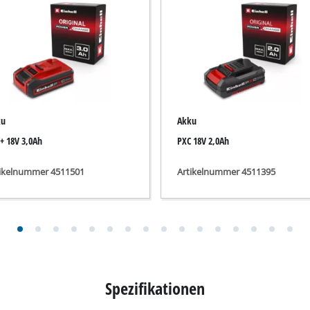
r-Werkzeuge
Akku-Kettensägen
Benzin-Kettensägen
Elektro-Kettensägen
ren
Hochentaster
soren
ku
Akku
Astsägen
soren
+ 18V 3,0Ah
PXC 18V 2,0Ah
tikelnummer 4511501
Artikelnummer 4511395
ren
erkzeuge
Hochdruckreiniger
Häcksler
Spezifikationen
nnmaschinen
Oberflächenbürsten