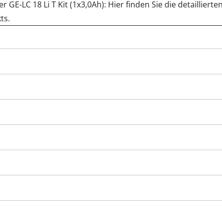
Fugenreiniger
 GE-LC 18 Li T Kit (1x3,0Ah): Hier finden Sie die detaillie
ts.
Grasscheren
Laubsauger
te
Laubbläser
Sägekettenschärfgeräte
n
Multitools
Kehrmaschinen
inen
e