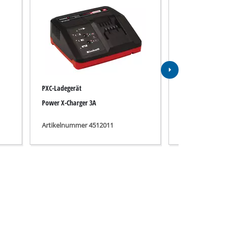
PXC-Ladegerät
Akku
Power X-Charger 3A
PXC 18V 5,2Ah
Artikelnummer 4512011
Artikelnummer