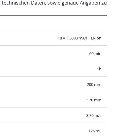
rten technischen Daten, sowie genaue Angaben zu
18 V | 3000 mAh | Li-Ion
60 min
1h
200 mm
170 mm
3.76 m/s
125 mL