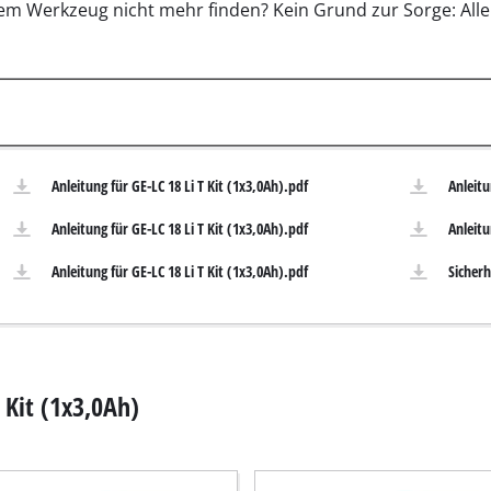
em Werkzeug nicht mehr finden? Kein Grund zur Sorge: Alle
Tauchpumpen
auger
Schmutzwasserpumpen
r
Tiefbrunnenpumpen
Hauswasserwerke
Benzin-Wasserpumpen
Anleitung für GE-LC 18 Li T Kit (1x3,0Ah).pdf
Anleitu
Sonstige Pumpen
Anleitung für GE-LC 18 Li T Kit (1x3,0Ah).pdf
Anleitu
Anleitung für GE-LC 18 Li T Kit (1x3,0Ah).pdf
Sicherh
Akku-Vertikutierer
Elektro-Vertikutierer
Benzin-Vertikutierer
 Kit (1x3,0Ah)
leifer
Hand-Vertikutierer
maschinen