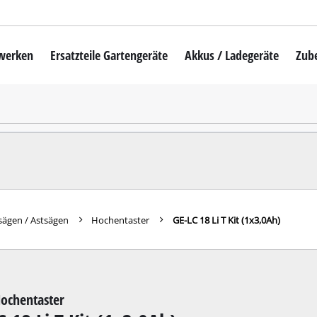
mwerken
Ersatzteile Gartengeräte
Akkus / Ladegeräte
Zub
Akku-Rasenmäher
Mähroboter
uber
Benzin-Rasenmäher
Elektro-Rasenmäher
auber
Hand-Rasenmäher
sägen / Astsägen
Hochentaster
GE-LC 18 Li T Kit (1x3,0Ah)
Akku-Rasentrimmer
Elektro-Rasentrimmer
hinen
Benzin-Rasentrimmer
ochentaster
maschinen
Akku-Sensen