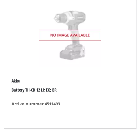
GARDENFEELINGS
GO/ON
Gardenline
Gardol
Hurricane
KELLEN
Kraft
Akku
Kraftixx
Battery TH-CD 12 Li; EX; BR
Kraftronic
Artikelnummer 4511493
LUX TOOLS
McKenzie
McKenzie PRO