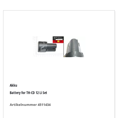
Mr. Gardener
MyTool
Okay
Ozito
PXC-Alliance SEVERIN
Parkside
Pattfield
Plantiflor
Akku
Robust
Battery for TH-CD 12 Li Set
TAURUS
Artikelnummer 4511434
TAURUS Titanium
Toolson