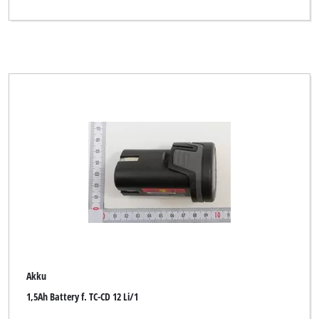
Top Craft
WORKZONE
Workzone Titanium
XU1
Yellow Garden Line
Yellow Profi Line
Alle Filter löschen
Akku
1,5Ah Battery f. TC-CD 12 Li/1