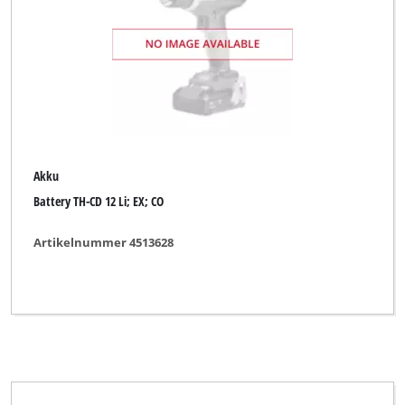
DURO PRO
ENKHO professional
Einhell
Einhell Accessory
Einhell Blue
Akku
Einhell Classic
Battery TH-CD 12 Li; EX; CO
Einhell Classic (Discounter)
Artikelnummer 4513628
Einhell Expert
Einhell Expert Plus
Einhell Grey
Einhell Home
Einhell Red