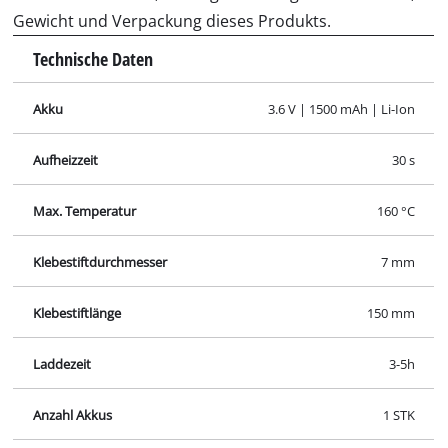
Anzahl Akkus
1 STK
Unser Service Center in Deutschland
Wenden Sie Sich im Falle von Fragen zu Produkten
oder zum Service von iSC an uns - wir helfen Ihnen
gerne weiter.
In Deutschland und Österreich erhalten Sie
Unterstützung unter folgender Nummer, andere
Kontaktdaten finden Sie über
unsere Übersichtsseite
.