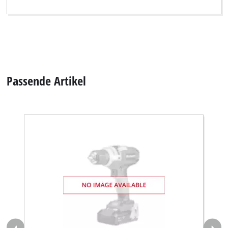
Maschinen-Set (Werkzeug)
Akku-Klebep./-Tacker Set;Ex;DK
Artikelnummer 4530075
Spezifikationen
Zahlen, Daten und Fakten für Akku-Heißklebepistole D-