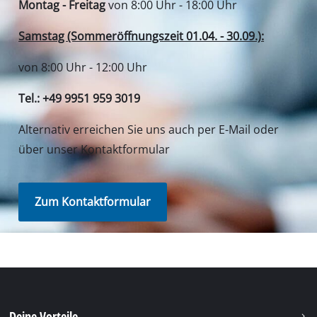
Deine Vorteile
Entdecke Einhell
Unser Kundenservice
Soziale Netzwerke
Du benötigst Hilfe?
Unsere Versanddienstleister