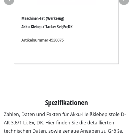
AK 3,6/1 Li; Ex; DK: Hier finden Sie die detaillierten
technischen Daten, sowie genaue Angaben zu Größe,
Gewicht und Verpackung dieses Produkts.
Technische Daten
Akku
3.6 V | 1500 mAh | Li-Ion
Aufheizzeit
30 s
Max. Temperatur
160 °C
Klebestiftdurchmesser
7 mm
Klebestiftlänge
150 mm
Laddezeit
3-5h