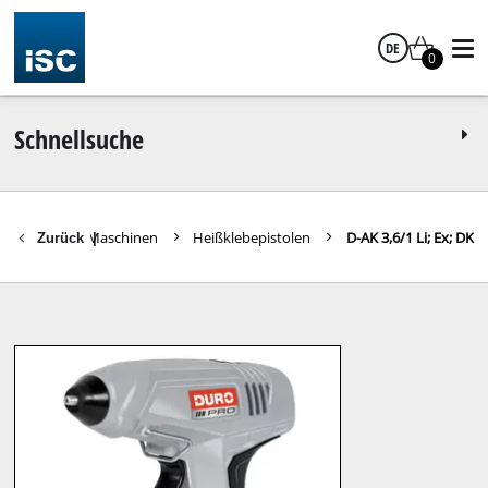
DE
0
Deutsch
Schnellsuche
e Werkzeuge / Maschinen
Heißklebepistolen
D-AK 3,6/1 Li; Ex; DK
Zurück
|