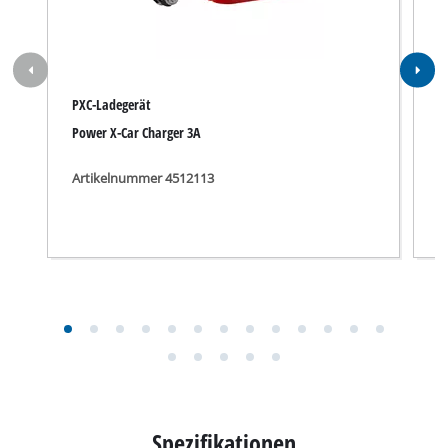
PXC-Ladegerät
A
Power X-Car Charger 3A
P
Artikelnummer 4512113
A
Spezifikationen