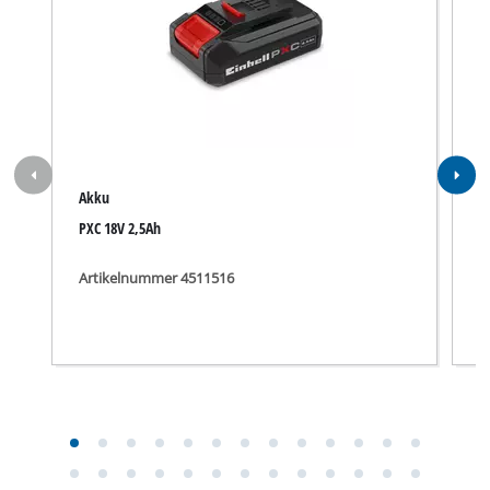
Akku
P
PXC 18V 2,5Ah
1
Artikelnummer 4511516
A