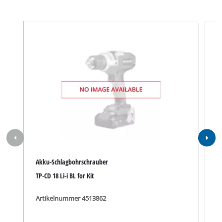
Akku-Schlagbohrschrauber
A
TP-CD 18 Li-i BL for Kit
T
Artikelnummer 4513862
A