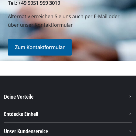
Unser Service Center in Deutschland
Wenden Sie Sich im Falle von Fragen zu Produkten
oder zum Service von iSC an uns - wir helfen Ihnen
gerne weiter.
In Deutschland und Österreich erhalten Sie
Unterstützung unter folgender Nummer, andere
Kontaktdaten finden Sie über
unsere Übersichtsseite
.
Montag - Freitag
von 8:00 Uhr - 18:00 Uhr
Samstag (Sommeröffnungszeit 01.04. - 30.09.):
von 8:00 Uhr - 12:00 Uhr