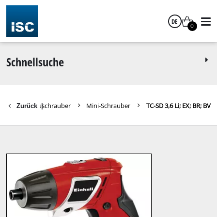
DE
0
Deutsch
Schnellsuche
erken
Akkuschrauber
Mini-Schrauber
TC-SD 3,6 Li; EX; BR; BV
Zurück
|