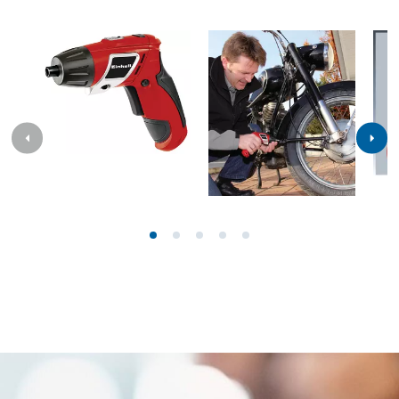
Li; EX; BR; BV: Hier finden Sie die detaillierten
technischen Daten, sowie genaue Angaben zu Größe,
Gewicht und Verpackung dieses Produkts.
Technische Daten
Akku
3.6 V | 1500 mAh | Li-Ion
Ladezeit
3-5h
Leerlaufdrehzahl
200 min^-1
Werkzeugaufnahme
Bithalter (6,35 mm/¼") | Magnetisch
Anzahl Akkus
1 STK