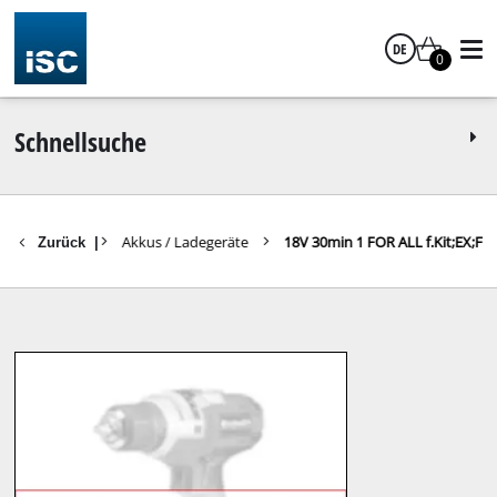
DE
0
Deutsch
Schnellsuche
Akkus / Ladegeräte
18V 30min 1 FOR ALL f.Kit;EX;F
Zurück
|