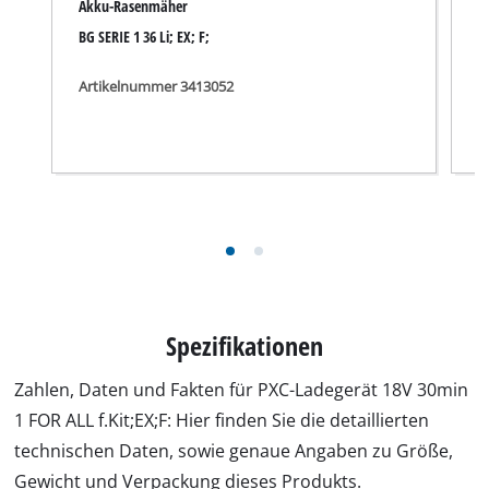
Akku-Rasenmäher
M
BG SERIE 1 36 Li; EX; F;
B
Artikelnummer 3413052
A
Spezifikationen
Zahlen, Daten und Fakten für PXC-Ladegerät 18V 30min
1 FOR ALL f.Kit;EX;F: Hier finden Sie die detaillierten
technischen Daten, sowie genaue Angaben zu Größe,
Gewicht und Verpackung dieses Produkts.