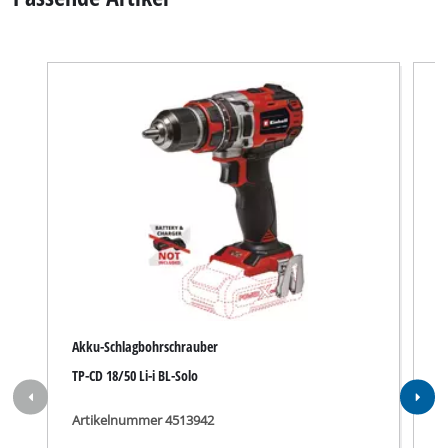
Akku-Schlagbohrschrauber
B
TP-CD 18/50 Li-i BL-Solo
G
Artikelnummer 4513942
A