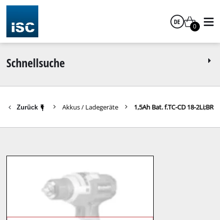
DE
0
Deutsch
Schnellsuche
Akkus / Ladegeräte
1,5Ah Bat. f.TC-CD 18-2Li;BR
Zurück
|