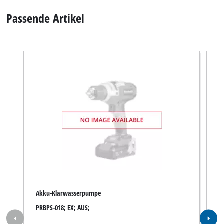
Passende Artikel
Akku-Klarwasserpumpe
A
PRBPS-018; EX; AUS;
P