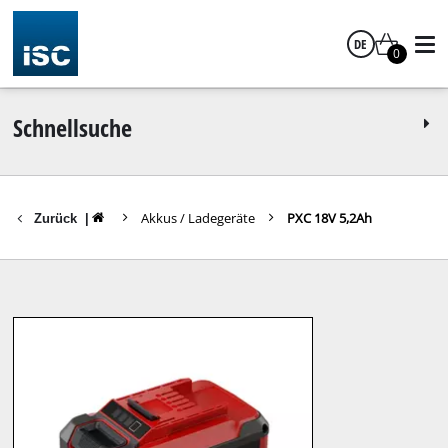
DE
0
Deutsch
Schnellsuche
Akkus / Ladegeräte
PXC 18V 5,2Ah
Zurück
|