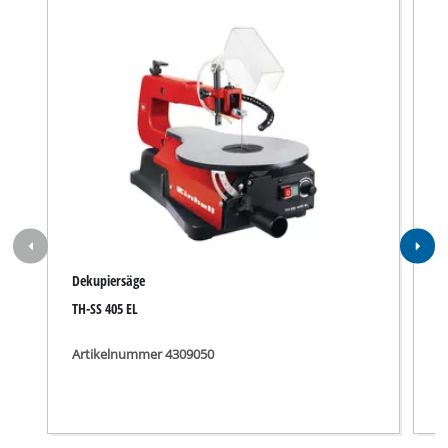
Dekupiersäge
D
TH-SS 405 EL
D
Artikelnummer 4309050
A