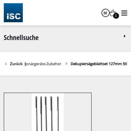
DE
0
Deutsch
Schnellsuche
behör
Stationärgeräte-Zubehör
Dekupiersägeblattset 127mm 5tl
Zurück
|