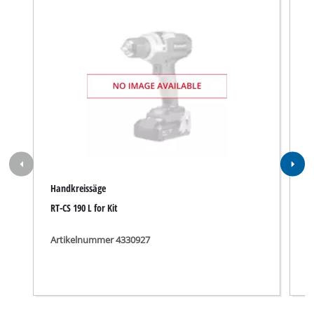
Handkreissäge
H
RT-CS 190 L for Kit
T
Artikelnummer 4330927
A