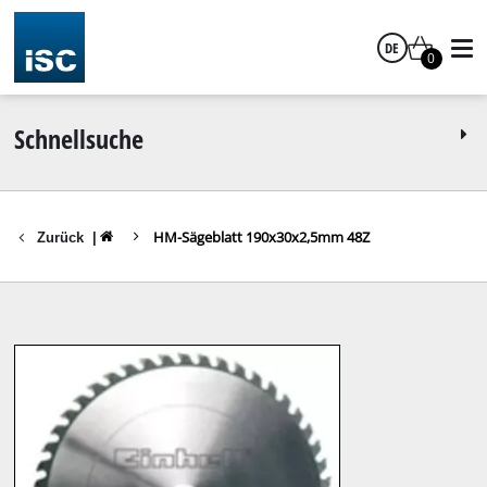
DE
0
Deutsch
Schnellsuche
HM-Sägeblatt 190x30x2,5mm 48Z
Zurück
|