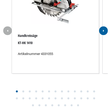
Handkreissäge
A
KT-HK 1410
T
Artikelnummer 4331055
A