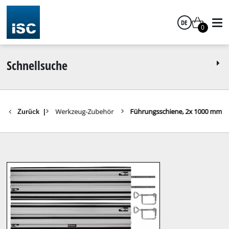
DE
0
Deutsch
Schnellsuche
Zubehör
Werkzeug-Zubehör
Führungsschiene, 2x 1000 mm
Zurück
|