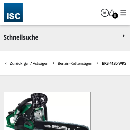
DE
0
Deutsch
Schnellsuche
Kettensägen / Astsägen
Benzin-Kettensägen
BKS 4135 WKS
Zurück
|