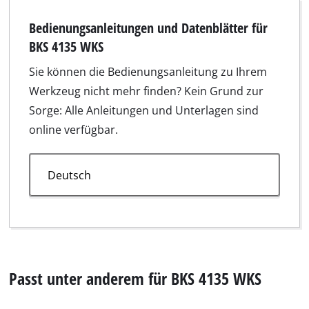
Passt unter anderem für BKS 4135 WKS
Kettensägen-Zubehör
K
35 cm Kettensägen-Schwert, 1,3 mm
3
Artikelnummer 4500151
A