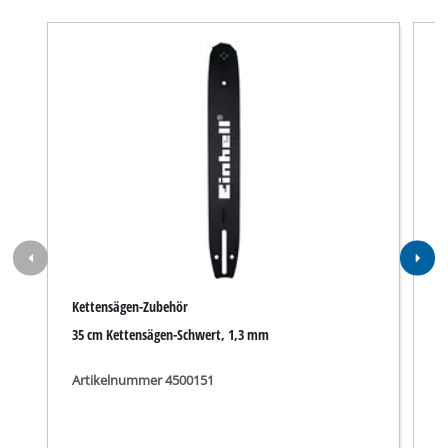
Spezifikationen
Zahlen, Daten und Fakten für Benzin-Kettensäge BKS
4135 WKS: Hier finden Sie die detaillierten technischen
Daten, sowie genaue Angaben zu Größe, Gewicht und
Verpackung dieses Produkts.
Technische Daten
Motor
Zweitakt, Luftgekühlt