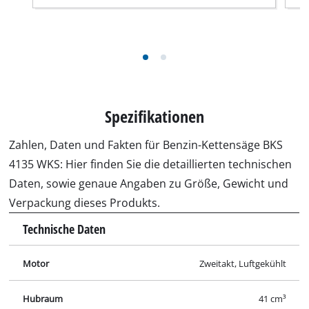
Hubraum
41 cm³
Leistung
1.5 kW
Max. Drehzahl
11000 min^-1
Benzintankinhalt
260 mL
Öltankinhalt
210 mL
Schwertlänge
350 mm
Schnittlänge
33.5 cm
Schnittgeschwindigkeit
21 m/s