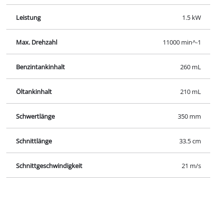
Unser Service Center in Deutschland
Wenden Sie Sich im Falle von Fragen zu Produkten
oder zum Service von iSC an uns - wir helfen Ihnen
gerne weiter.
In Deutschland und Österreich erhalten Sie
Unterstützung unter folgender Nummer, andere
Kontaktdaten finden Sie über
unsere Übersichtsseite
.
Montag - Freitag
von 8:00 Uhr - 18:00 Uhr