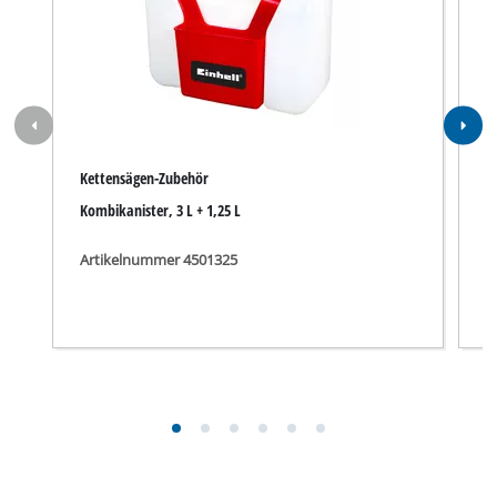
Kettensägen-Zubehör
K
Kombikanister, 3 L + 1,25 L
K
Artikelnummer 4501325
A