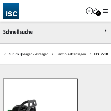
DE
0
Deutsch
Schnellsuche
eräte
Kettensägen / Astsägen
Benzin-Kettensägen
BPC 2250
Zurück
|