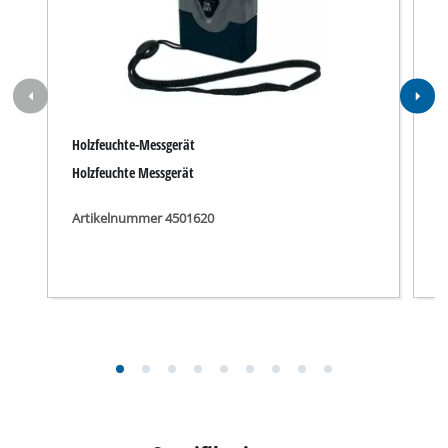
Holzfeuchte-Messgerät
K
Holzfeuchte Messgerät
K
Artikelnummer 4501620
A