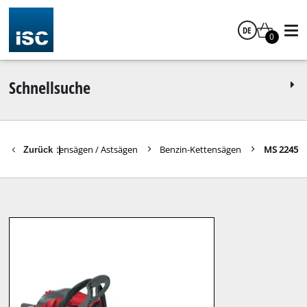
DE
0
Deutsch
Schnellsuche
geräte
Kettensägen / Astsägen
Benzin-Kettensägen
MS 2245
Zurück
|