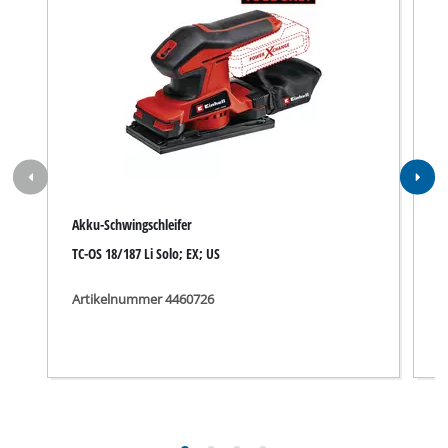
Akku-Schwingschleifer
A
TC-OS 18/187 Li Solo; EX; US
T
Artikelnummer 4460726
A