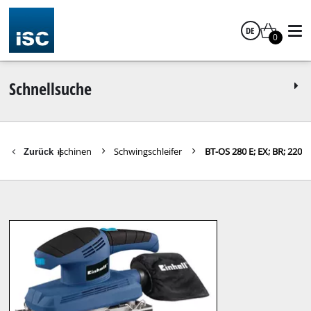
DE
0
Deutsch
Schnellsuche
Schleifmaschinen
Schwingschleifer
BT-OS 280 E; EX; BR; 220
Zurück
|