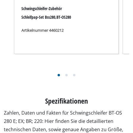
Schwingschleifer-Zubehör
S
Schleifpap-Set Bss280,BT-OS280
S
Artikelnummer 4460212
A
Spezifikationen
Zahlen, Daten und Fakten für Schwingschleifer BT-OS
280 E; EX; BR; 220: Hier finden Sie die detaillierten
technischen Daten, sowie genaue Angaben zu Größe,