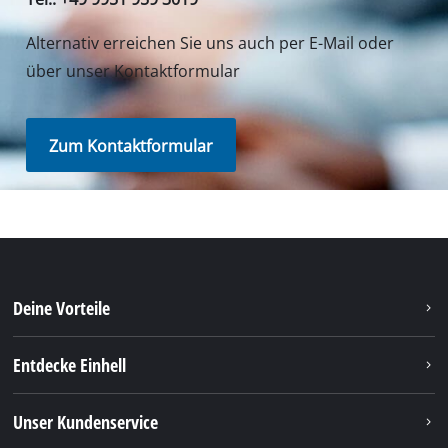
Unser Service Center in Deutschland
Wenden Sie Sich im Falle von Fragen zu Produkten
oder zum Service von iSC an uns - wir helfen Ihnen
gerne weiter.
In Deutschland und Österreich erhalten Sie
Unterstützung unter folgender Nummer, andere
Kontaktdaten finden Sie über
unsere Übersichtsseite
.
Montag - Freitag
von 8:00 Uhr - 18:00 Uhr