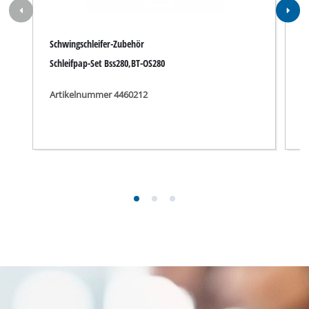
Explosionszeichnung für YPL 280.jpg
Produktdatenblatt für YPL 280.pdf
Anleitung für YPL 280.pdf
Sicherheitshinweise für YPL 280.pdf
Passt unter anderem für YPL 280