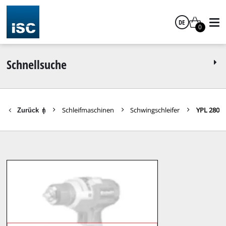
DE
0
Deutsch
Schnellsuche
eile Heimwerken
Schleifmaschinen
Schwingschleifer
YPL 280
Zurück
|