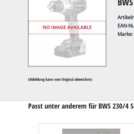
BWS 
Artike
EAN-N
Marke:
Kapp- / Gehrung
Tischkreissägen
Handkreissägen
Stichsägen
(Abbildung kann vom Original abweichen)
Universalsägen
Bandsägen
Dekupiersägen
Passt unter anderem für BWS 230/4 Se
Sonstige Sägen