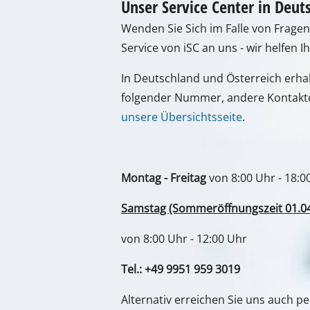
Unser Service Center in Deut
Schleif- / Gravu
Wenden Sie Sich im Falle von Frage
Service von iSC an uns - wir helfen I
In Deutschland und Österreich erha
Akku-Kompresso
folgender Nummer, andere Kontaktd
Hybrid-Kompres
unsere Übersichtsseite
.
Elektro-Kompres
Druckluftgeräte
Auto-Kompresso
Montag - Freitag
von 8:00 Uhr - 18:0
Samstag (Sommeröffnungszeit 01.04. 
von 8:00 Uhr - 12:00 Uhr
Multifunktionsw
Hobel / Fräsen
Tel.: +49 9951 959 3019
Schneide- / Tre
Alternativ erreichen Sie uns auch p