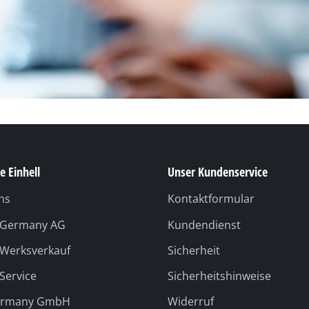
Fugenreiniger
Grasscheren
Laubsauger
te
Laubbläser
Sägekettenschärfgeräte
n
Multitools
Kehrmaschinen
inen
e Einhell
Unser Kundenservice
ns
Kontaktformular
l Germany AG
Kundendienst
 Werksverkauf
Sicherheit
 Service
Sicherheitshinweise
ermany GmbH
Widerruf
e