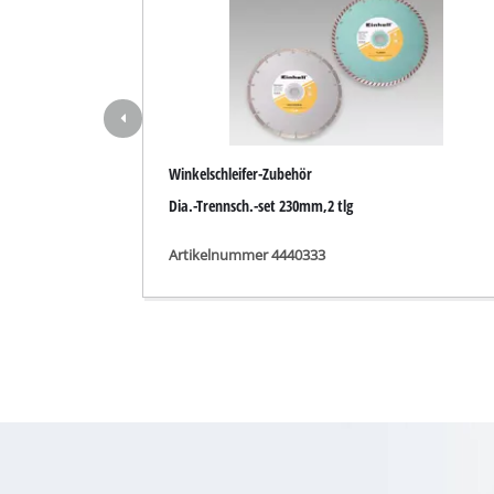
Nass- / Trockens
Handstaubsauge
Aschesauger
Winkelschleifer-Zubehör
Dia.-Trennsch.-set 230mm,2 tlg
Doppelschleifer
Exzenterschleifer
Artikelnummer 4440333
Multischleifer
Schwingschleifer
Bandschleifer
Wand- / Bodensch
Deltaschleifer
Sonstige Schleif