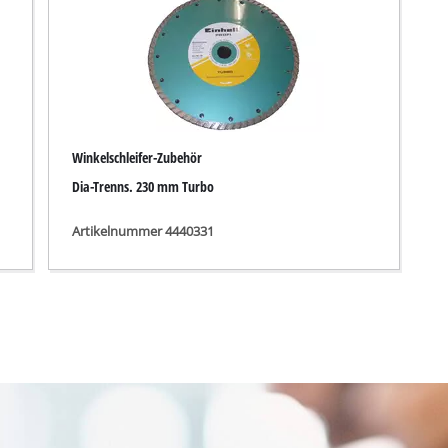
Tauchpumpen
auger
Schmutzwasserpumpen
r
Tiefbrunnenpumpen
Hauswasserwerke
Winkelschleifer-Zubehör
Benzin-Wasserpumpen
Dia-Trenns. 230 mm Turbo
Sonstige Pumpen
Artikelnummer 4440331
Akku-Vertikutierer
Elektro-Vertikutierer
Benzin-Vertikutierer
leifer
Hand-Vertikutierer
maschinen