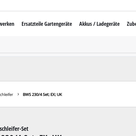
mwerken
Ersatzteile Gartengeräte
Akkus / Ladegeräte
Zub
Akku-Rasenmäher
Mähroboter
uber
Benzin-Rasenmäher
Elektro-Rasenmäher
auber
Hand-Rasenmäher
chleifer
BWS 230/4 Set; EX; UK
Akku-Rasentrimmer
Elektro-Rasentrimmer
hinen
Benzin-Rasentrimmer
chleifer-Set
maschinen
Akku-Sensen