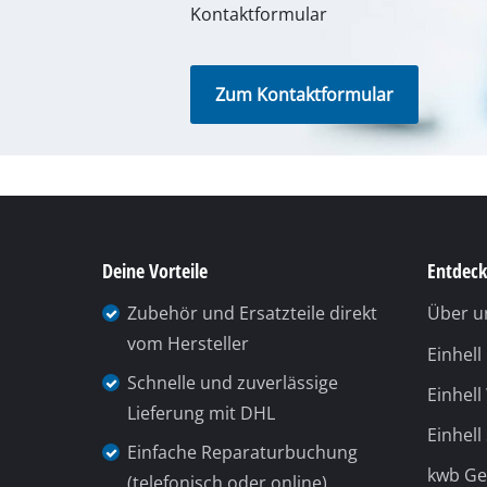
Lampen
Kontaktformular
Rührwerke
Autotechnik
Zum Kontaktformular
Laser / Messgerä
Farbsprühgeräte
Heißklebepistole
Stromerzeuger
Hub- / Zugmasch
Deine Vorteile
Entdeck
Poliermaschinen
Zubehör und Ersatzteile direkt
Über u
Schweißgeräte
vom Hersteller
Einhel
Sonstige Geräte
Schnelle und zuverlässige
Einhell
Lieferung mit DHL
Einhell
Einfache Reparaturbuchung
kwb G
Elektroheizgerät
(telefonisch oder online)