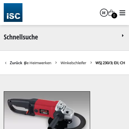
DE
0
Deutsch
Schnellsuche
Ersatzteile Heimwerken
Winkelschleifer
WSJ 230/3; EX; CH
Zurück
|