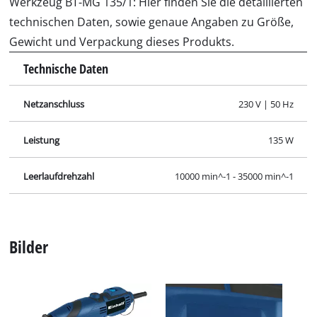
Anleitung für BT-MG 135/1.pdf
Sicherheitshinweise für BT-MG 135/1.pdf
Spezifikationen
Zahlen, Daten und Fakten für Schleif- und Gravur-
Werkzeug BT-MG 135/1: Hier finden Sie die detaillierten
technischen Daten, sowie genaue Angaben zu Größe,
Gewicht und Verpackung dieses Produkts.
Technische Daten
Netzanschluss
230 V | 50 Hz
Leistung
135 W