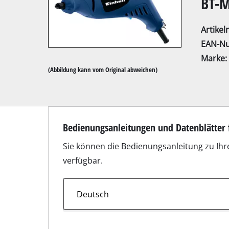
BT-M
Artike
EAN-N
Marke:
(Abbildung kann vom Original abweichen)
Kapp- / Gehrung
Tischkreissägen
Handkreissägen
Bilder
Stichsägen
Universalsägen
Bandsägen
Dekupiersägen
Sonstige Sägen