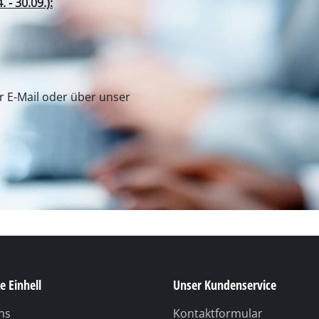
Fugenreiniger
Grasscheren
Laubsauger
e Einhell
Unser Kundenservice
te
Laubbläser
ns
Kontaktformular
Sägekettenschärfgeräte
l Germany AG
Kundendienst
n
Multitools
Kehrmaschinen
 Werksverkauf
Sicherheit
inen
 Service
Sicherheitshinweise
ermany GmbH
Widerruf
Verpackungsrichtlinien
Batteriehinweise
Vertrag widerrufen
e