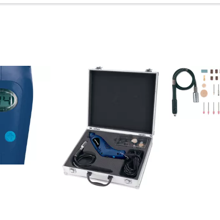
Tauchpumpen
auger
Schmutzwasserpumpen
r
Tiefbrunnenpumpen
Hauswasserwerke
Benzin-Wasserpumpen
Sonstige Pumpen
Akku-Vertikutierer
schland
Elektro-Vertikutierer
n zu Produkten oder zum
hnen gerne weiter.
Benzin-Vertikutierer
leifer
Hand-Vertikutierer
lten Sie Unterstützung unter
maschinen
aten finden Sie über