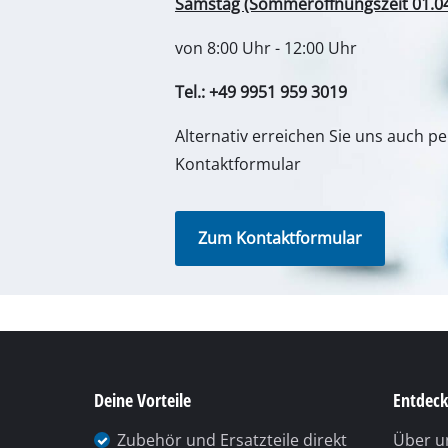
Lampen
Rührwerke
Autotechnik
Deine Vorteile
Entdeck
Laser / Messgerä
Zubehör und Ersatzteile direkt
Über u
Farbsprühgeräte
vom Hersteller
Einhel
Heißklebepistole
Schnelle und zuverlässige
Stromerzeuger
Einhell
Lieferung mit DHL
Hub- / Zugmasch
Einhell
Einfache Reparaturbuchung
Poliermaschinen
kwb G
(telefonisch oder online)
Schweißgeräte
Sonstige Geräte
Elektroheizgerät