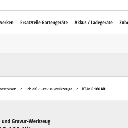
mwerken
Ersatzteile Gartengeräte
Akkus / Ladegeräte
Zub
Akku-Rasenmäher
Mähroboter
uber
Benzin-Rasenmäher
Elektro-Rasenmäher
auber
Hand-Rasenmäher
fmaschinen
Schleif- / Gravur-Werkzeuge
BT-MG 160 Kit
Akku-Rasentrimmer
Elektro-Rasentrimmer
hinen
Benzin-Rasentrimmer
f- und Gravur-Werkzeug
maschinen
Akku-Sensen