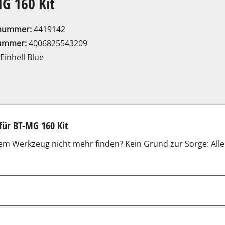
G 160 Kit
Elektro-Sensen
Benzin-Sensen
lnummer:
4419142
ummer:
4006825543209
Einhell Blue
Elektro-Heckenscheren
ssägen
Akku-Heckenscheren
Benzin-Heckenscheren
Teleskop-Heckenscheren
Astscheren
Gartenpumpen
Klarwasserpumpen
Hauswasserautomaten