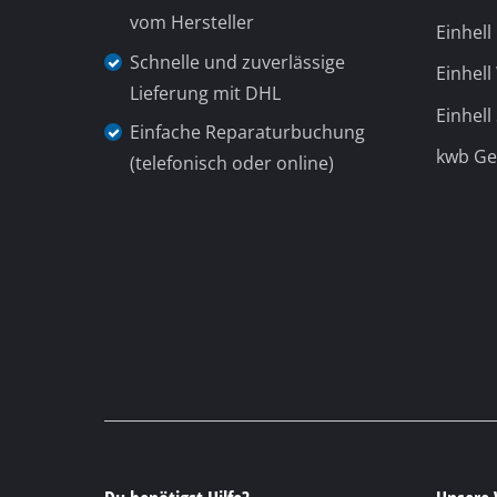
Gasheizgeräte
Dieselheizgeräte
Klimageräte
Luftentfeuchter
Du benötigst Hilfe?
Unsere 
Telefonische Unterstützung und
Beratung unter:
+49 9951 959 3019
Montag bis Freitag
08:00 bis 18:00
Uhr
Samstag
(Sommeröffnungszeit 01.04. -
30.09.)
08:00 bis 12:00 Uhr