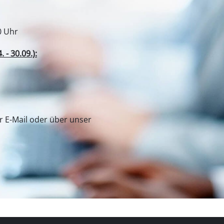
Fugenreiniger
Grasscheren
Laubsauger
te
Laubbläser
Sägekettenschärfgeräte
n
Multitools
e Einhell
Unser Kundenservice
Kehrmaschinen
ns
Kontaktformular
inen
l Germany AG
Kundendienst
 Werksverkauf
Sicherheit
 Service
Sicherheitshinweise
ermany GmbH
Widerruf
Verpackungsrichtlinien
e