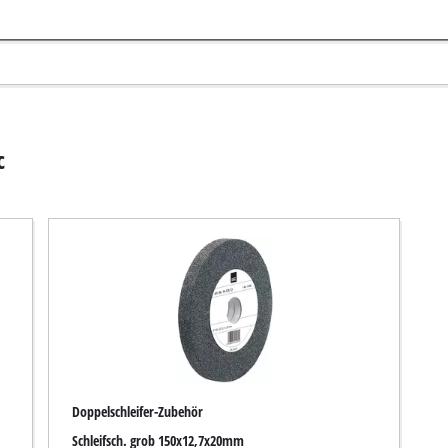
Tauchpumpen
auger
Schmutzwasserpumpen
r
Tiefbrunnenpumpen
Doppelschleifer-Zubehör
Hauswasserwerke
Schleifsch. grob 150x12,7x20mm
Benzin-Wasserpumpen
Artikelnummer 4412513
Sonstige Pumpen
Akku-Vertikutierer
Elektro-Vertikutierer
Benzin-Vertikutierer
leifer
Hand-Vertikutierer
schland
maschinen
n zu Produkten oder zum