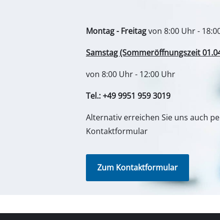
Lampen
Zum Kontaktformular
Rührwerke
Autotechnik
Laser / Messgerä
Farbsprühgeräte
Heißklebepistole
Deine Vorteile
Entdeck
Stromerzeuger
Zubehör und Ersatzteile direkt
Über u
Hub- / Zugmasch
vom Hersteller
Poliermaschinen
Einhel
Schnelle und zuverlässige
Schweißgeräte
Einhell
Lieferung mit DHL
Sonstige Geräte
Einhell
Einfache Reparaturbuchung
kwb G
(telefonisch oder online)
Elektroheizgerät