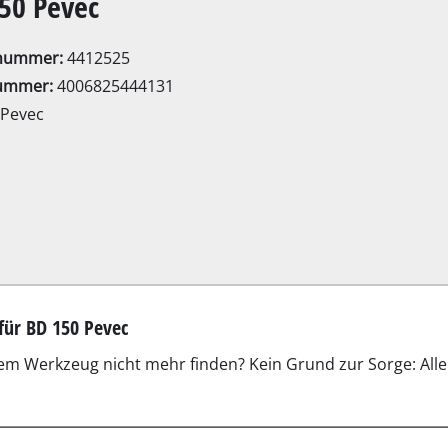
50 Pevec
Elektro-Sensen
Benzin-Sensen
lnummer:
4412525
ummer:
4006825444131
Pevec
Elektro-Heckenscheren
ssägen
Akku-Heckenscheren
Benzin-Heckenscheren
Teleskop-Heckenscheren
Astscheren
c
Gartenpumpen
Klarwasserpumpen
Hauswasserautomaten