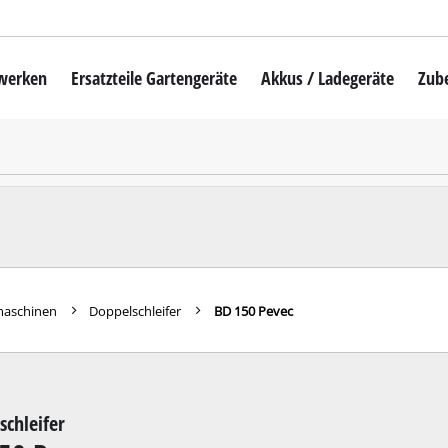
mwerken
Ersatzteile Gartengeräte
Akkus / Ladegeräte
Zub
Akku-Rasenmäher
Mähroboter
uber
Benzin-Rasenmäher
Elektro-Rasenmäher
auber
Hand-Rasenmäher
fmaschinen
Doppelschleifer
BD 150 Pevec
Akku-Rasentrimmer
Elektro-Rasentrimmer
hinen
Benzin-Rasentrimmer
schleifer
maschinen
Akku-Sensen