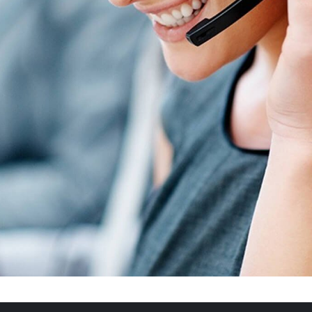
Soziale Netzwerke
Facebook
YouTube
Instagram
TikTok
Pinterest
Linkedin