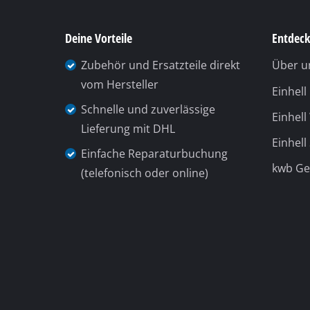
Gasheizgeräte
Dieselheizgeräte
Klimageräte
Luftentfeuchter
Du benötigst Hilfe?
Unsere 
Telefonische Unterstützung und
Beratung unter:
+49 9951 959 3019
Montag bis Freitag
08:00 bis 18:00
Uhr
Samstag