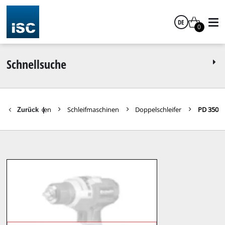
DE
0
Deutsch
Schnellsuche
zteile Heimwerken
Schleifmaschinen
Doppelschleifer
PD 350
Zurück
|