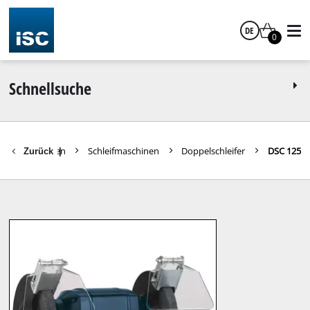
DE
0
Deutsch
Schnellsuche
teile Heimwerken
Schleifmaschinen
Doppelschleifer
DSC 125
Zurück
|