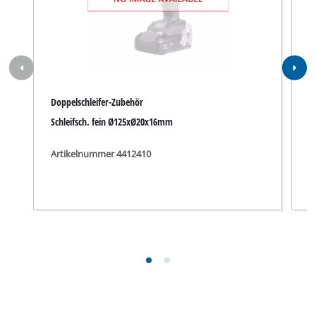
Doppelschleifer-Zubehör
D
Schleifsch. fein Ø125xØ20x16mm
S
Artikelnummer 4412410
A