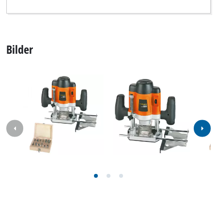
Unser Service Center in Deutschland
Wenden Sie Sich im Falle von Fragen zu Produkten
oder zum Service von iSC an uns - wir helfen Ihnen
gerne weiter.
In Deutschland und Österreich erhalten Sie
Unterstützung unter folgender Nummer, andere
Kontaktdaten finden Sie über
unsere Übersichtsseite
.