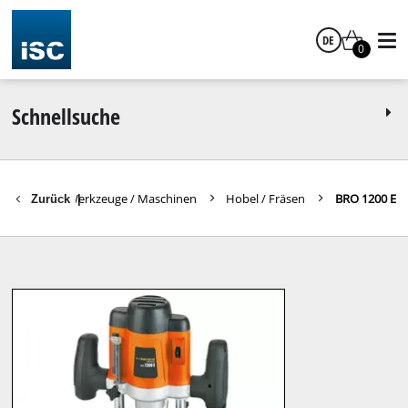
DE
0
Deutsch
Schnellsuche
Weitere Werkzeuge / Maschinen
Hobel / Fräsen
BRO 1200 E
Zurück
|