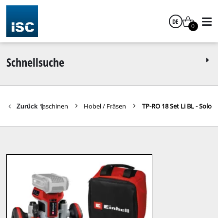
DE
0
Deutsch
Schnellsuche
 Werkzeuge / Maschinen
Hobel / Fräsen
TP-RO 18 Set Li BL - Solo
Zurück
|