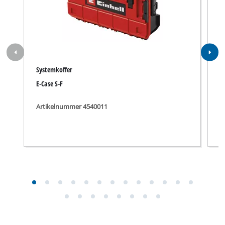
Systemkoffer
K
E-Case S-F
E
Artikelnummer 4540011
A