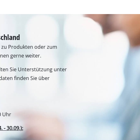
Fugenreiniger
Grasscheren
Laubsauger
te
Laubbläser
schland
Sägekettenschärfgeräte
n zu Produkten oder zum
n
Multitools
hnen gerne weiter.
Kehrmaschinen
lten Sie Unterstützung unter
inen
aten finden Sie über
0 Uhr
- 30.09.):
e