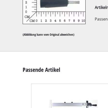
Artike
Passend
Kapp- / Gehrung
(Abbildung kann vom Original abweichen)
Tischkreissägen
Handkreissägen
Stichsägen
Universalsägen
Passende Artikel
Bandsägen
Dekupiersägen
Sonstige Sägen