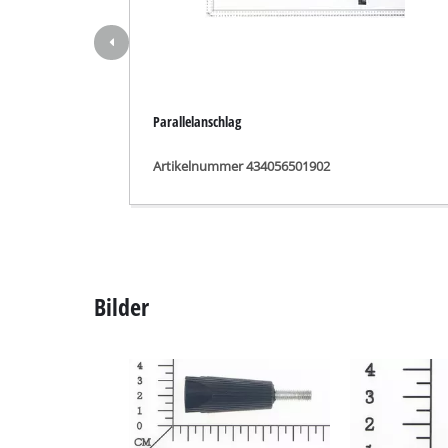
Nass- / Trockens
Handstaubsauge
Aschesauger
Parallelanschlag
Artikelnummer 434056501902
Doppelschleifer
Exzenterschleifer
Multischleifer
Schwingschleifer
Bilder
Bandschleifer
Wand- / Bodensch
Deltaschleifer
Sonstige Schleif