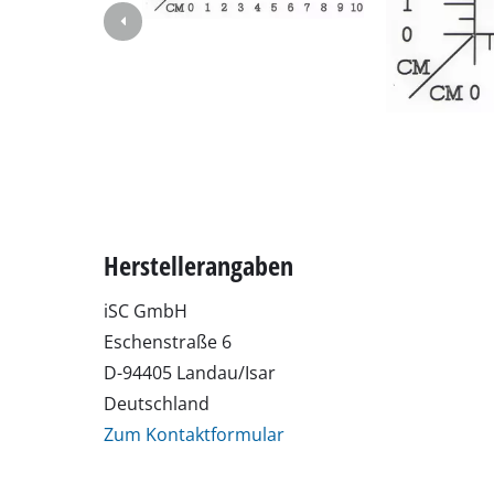
Schleif- / Gravu
Akku-Kompresso
Hybrid-Kompres
Elektro-Kompres
Druckluftgeräte
Herstellerangaben
Auto-Kompresso
iSC GmbH
Eschenstraße 6
D-94405 Landau/Isar
Multifunktionsw
Deutschland
Hobel / Fräsen
Zum Kontaktformular
Schneide- / Tre