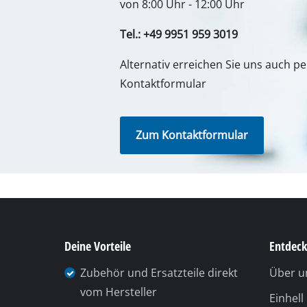
von 8:00 Uhr - 12:00 Uhr
Gasheizgeräte
Tel.: +49 9951 959 3019
Dieselheizgeräte
Klimageräte
Alternativ erreichen Sie uns auch p
Kontaktformular
Luftentfeuchter
Zum Kontaktformular
Deine Vorteile
Entdeck
Zubehör und Ersatzteile direkt
Über u
vom Hersteller
Einhel