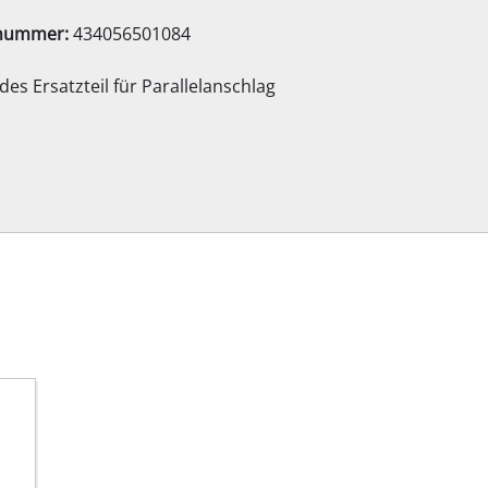
Elektro-Sensen
lnummer:
434056501084
Benzin-Sensen
es Ersatzteil für Parallelanschlag
Elektro-Heckenscheren
ssägen
Akku-Heckenscheren
Benzin-Heckenscheren
Teleskop-Heckenscheren
Astscheren
Gartenpumpen
Klarwasserpumpen
Hauswasserautomaten