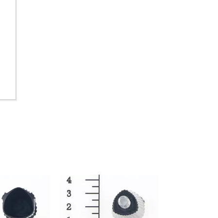
Tauchpumpen
auger
Schmutzwasserpumpen
r
Tiefbrunnenpumpen
Hauswasserwerke
Benzin-Wasserpumpen
Sonstige Pumpen
Akku-Vertikutierer
Elektro-Vertikutierer
Benzin-Vertikutierer
leifer
Hand-Vertikutierer
maschinen