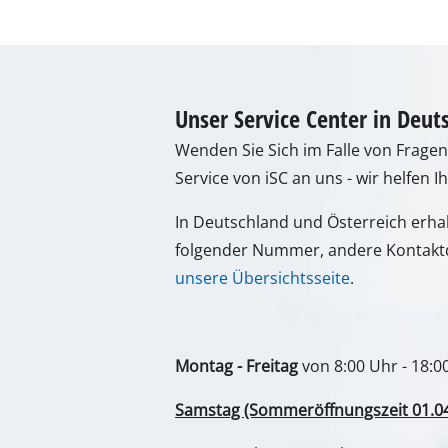
Lampen
Rührwerke
Autotechnik
Laser / Messgerä
Unser Service Center in Deut
Farbsprühgeräte
Wenden Sie Sich im Falle von Frage
Heißklebepistole
Service von iSC an uns - wir helfen I
Stromerzeuger
In Deutschland und Österreich erha
Hub- / Zugmasch
folgender Nummer, andere Kontaktd
Poliermaschinen
unsere Übersichtsseite
.
Schweißgeräte
Sonstige Geräte
Montag - Freitag
von 8:00 Uhr - 18:0
Samstag (Sommeröffnungszeit 01.04. 
Elektroheizgerät