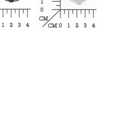
r-Werkzeuge
Akku-Kettensägen
Benzin-Kettensägen
Elektro-Kettensägen
ren
Hochentaster
soren
Astsägen
soren
ren
erkzeuge
Hochdruckreiniger
Häcksler
nnmaschinen
Oberflächenbürsten