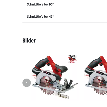
Lampen
Schnitttiefe bei 90°
Rührwerke
Schnitttiefe bei 45°
Autotechnik
Laser / Messgerä
Farbsprühgeräte
Bilder
Heißklebepistole
Stromerzeuger
Hub- / Zugmasch
Poliermaschinen
Schweißgeräte
Sonstige Geräte
Elektroheizgerät