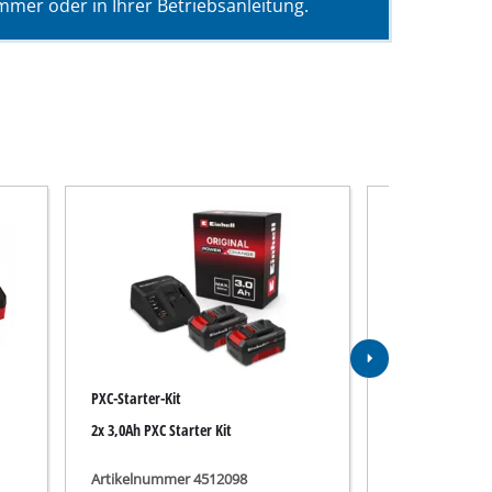
mer oder in Ihrer Betriebsanleitung.
PXC-Starter-Kit
PXC-Ladegerät
2x 3,0Ah PXC Starter Kit
Power X-Fastcha
Artikelnummer 4512098
Artikelnummer