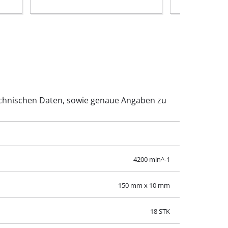
 technischen Daten, sowie genaue Angaben zu
4200 min^-1
150 mm x 10 mm
18 STK