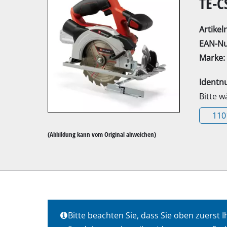
TE-C
Artike
EAN-N
Marke:
Kapp- / Gehrung
Ident
Tischkreissägen
Bitte 
Handkreissägen
110
Stichsägen
(Abbildung kann vom Original abweichen)
Universalsägen
Bandsägen
Dekupiersägen
Sonstige Sägen
Bitte beachten Sie, dass Sie oben zuers