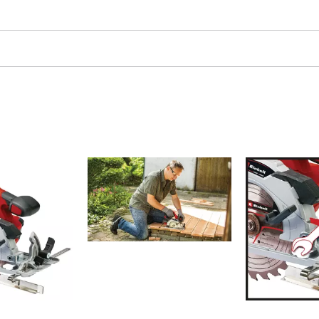
Fugenreiniger
Grasscheren
Laubsauger
te
Laubbläser
Sägekettenschärfgeräte
n
Multitools
Kehrmaschinen
inen
e