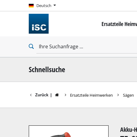
Deutsch
Deutsch
Ersatzteile Hei
Mini-Schrauber
Bohrschrauber
Schlagbohrschra
Schlagschrauber
Trockenbauschr
Schnellsuche
Ersatzteile Heimwerken
Sägen
Zurück
|
Bohrhämmer
Abbruchhämmer
Schlagbohrmasc
Akku-H
Stationäre Bohr