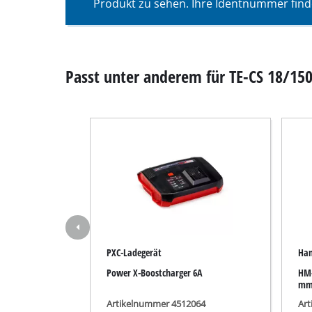
Produkt zu sehen. Ihre Identnummer find
Nass- / Trockens
Handstaubsauge
Aschesauger
Passt unter anderem für TE-CS 18/150 
Doppelschleifer
Exzenterschleifer
Multischleifer
Schwingschleifer
Bandschleifer
PXC-Ladegerät
Han
Wand- / Bodensch
Power X-Boostcharger 6A
HM-
Deltaschleifer
mm,
Sonstige Schleif
Artikelnummer 4512064
Ar