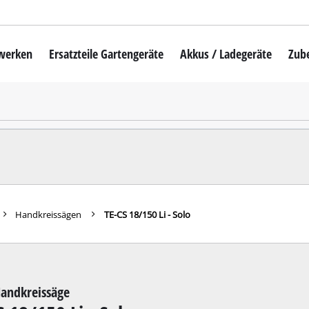
mwerken
Ersatzteile Gartengeräte
Akkus / Ladegeräte
Zub
Akku-Rasenmäher
Mähroboter
uber
Benzin-Rasenmäher
Elektro-Rasenmäher
auber
Hand-Rasenmäher
Handkreissägen
TE-CS 18/150 Li - Solo
Akku-Rasentrimmer
Elektro-Rasentrimmer
hinen
Benzin-Rasentrimmer
andkreissäge
maschinen
Akku-Sensen