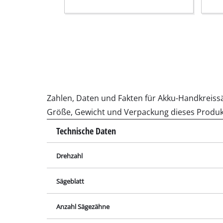
Schleif- / Gravu
Akku-Kompresso
Hybrid-Kompres
Elektro-Kompres
Zahlen, Daten und Fakten für Akku-Handkreissäg
Druckluftgeräte
Größe, Gewicht und Verpackung dieses Produk
Auto-Kompresso
Technische Daten
Drehzahl
Multifunktionsw
Sägeblatt
Hobel / Fräsen
Anzahl Sägezähne
Schneide- / Tre