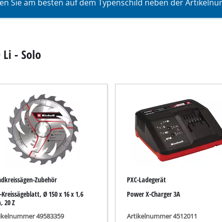
en Sie am besten auf dem Typenschild neben der Artikelnum
Tauchpumpen
auger
Schmutzwasserpumpen
r
Tiefbrunnenpumpen
Li - Solo
Hauswasserwerke
Benzin-Wasserpumpen
Sonstige Pumpen
Akku-Vertikutierer
Elektro-Vertikutierer
Benzin-Vertikutierer
dkreissägen-Zubehör
PXC-Ladegerät
leifer
Kreissägeblatt, Ø 150 x 16 x 1,6
Power X-Charger 3A
Hand-Vertikutierer
 20 Z
maschinen
tikelnummer 49583359
Artikelnummer 4512011