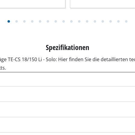
r-Werkzeuge
Akku-Kettensägen
Benzin-Kettensägen
Elektro-Kettensägen
ren
Hochentaster
Spezifikationen
soren
Astsägen
soren
e TE-CS 18/150 Li - Solo: Hier finden Sie die detaillierten
ts.
ren
erkzeuge
Hochdruckreiniger
Häcksler
nnmaschinen
Oberflächenbürsten