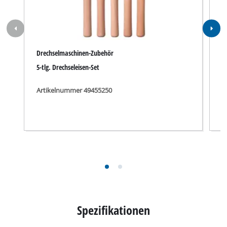
Drechselmaschinen-Zubehör
V
5-tlg. Drechseleisen-Set
V
Artikelnummer 49455250
A
Spezifikationen