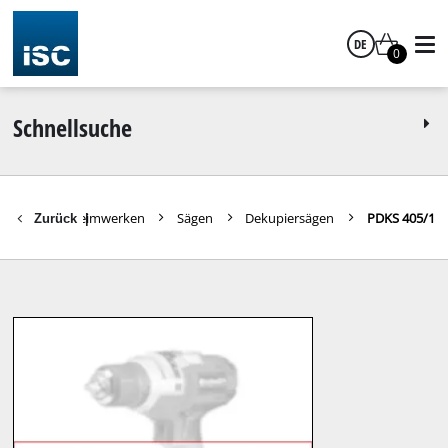
DE
0
Deutsch
Schnellsuche
Ersatzteile Heimwerken
Sägen
Dekupiersägen
PDKS 405/1
Zurück
|