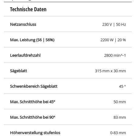
Höhenverstellung stufenlos
0-83 mm
Durchmesser Absauganschluss
100 mm
Arbeitshöhe
850 mm
Größe Arbeitstisch
800 mm x 550 mm
Tischverlängerung hinten
650 mm x 550 mm
Bilder