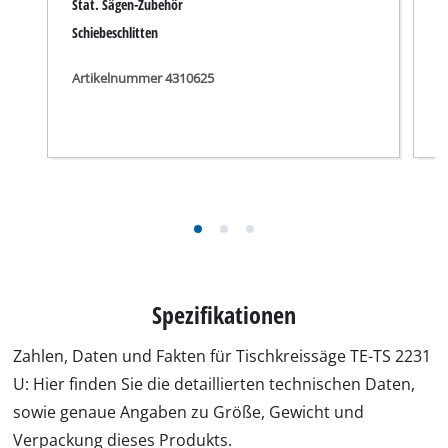
sowie genaue Angaben zu Größe, Gewicht und
Verpackung dieses Produkts.
Technische Daten
Netzanschluss
230 V | 50 Hz
Max. Leistung (S6 | S6%)
2200 W | 20 %
Leerlaufdrehzahl
2800 min^-1
Sägeblatt
315 mm x 30 mm
Schwenkbereich Sägeblatt
45 °
Max. Schnitthöhe bei 45°
50 mm
Max. Schnitthöhe bei 90°
83 mm