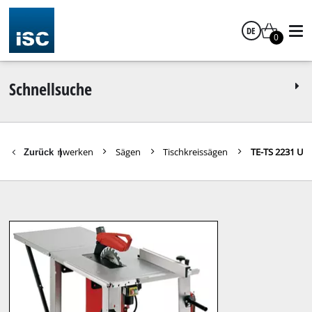
DE
0
Deutsch
Schnellsuche
Ersatzteile Heimwerken
Sägen
Tischkreissägen
TE-TS 2231 U
Zurück
|