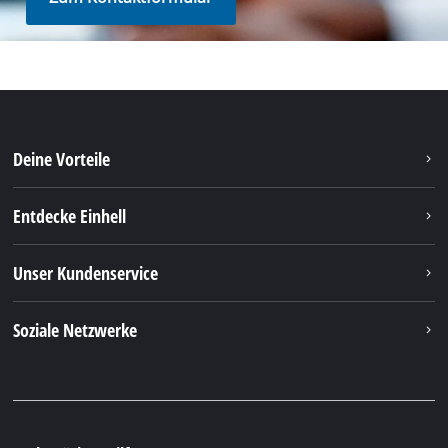
Du benötigst Hilfe?
Unsere Versanddienstleister
Unsere Bezahlmethoden
Rechtliche Hinweise
© 2026 iSC GmbH