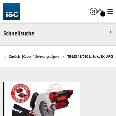
DE
0
Deutsch
Schnellsuche
Sägen
Kapp- / Gehrungssägen
TE-MS 18/210 Li-Solo; EX; ARG
Zurück
|