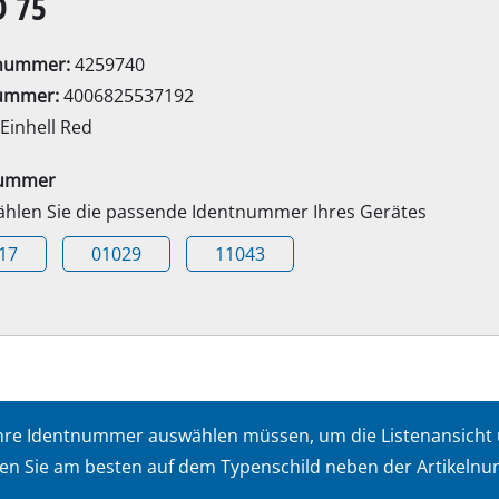
D 75
Elektro-Sensen
Benzin-Sensen
lnummer:
4259740
ummer:
4006825537192
Einhell Red
Elektro-Heckenscheren
ssägen
nummer
Akku-Heckenscheren
wählen Sie die passende Identnummer Ihres Gerätes
Benzin-Heckenscheren
17
01029
11043
Teleskop-Heckenscheren
Astscheren
Gartenpumpen
t Ihre Identnummer auswählen müssen, um die Listenansicht
Klarwasserpumpen
en Sie am besten auf dem Typenschild neben der Artikelnum
Hauswasserautomaten