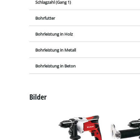
Lampen
Schlagzahl (Gang 1)
Rührwerke
Bohrfutter
Autotechnik
Laser / Messgerä
Bohrleistung in Holz
Farbsprühgeräte
Bohrleistung in Metall
Heißklebepistole
Stromerzeuger
Bohrleistung in Beton
Hub- / Zugmasch
Poliermaschinen
Bilder
Schweißgeräte
Sonstige Geräte
Elektroheizgerät