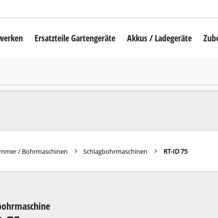
mwerken
Ersatzteile Gartengeräte
Akkus / Ladegeräte
Zub
Akku-Rasenmäher
Mähroboter
uber
Benzin-Rasenmäher
Elektro-Rasenmäher
auber
Hand-Rasenmäher
mmer / Bohrmaschinen
Schlagbohrmaschinen
RT-ID 75
Akku-Rasentrimmer
Elektro-Rasentrimmer
hinen
Benzin-Rasentrimmer
bohrmaschine
maschinen
Akku-Sensen