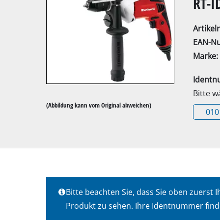
RT-I
Artike
EAN-N
Marke:
Kapp- / Gehrung
Ident
Tischkreissägen
Bitte 
Handkreissägen
(Abbildung kann vom Original abweichen)
010
Stichsägen
Universalsägen
Bandsägen
Dekupiersägen
Sonstige Sägen
Bitte beachten Sie, dass Sie oben zuers
Produkt zu sehen. Ihre Identnummer find