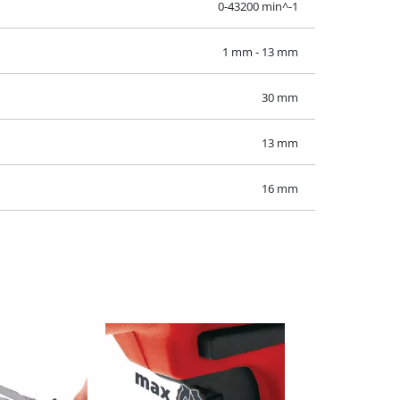
0-43200 min^-1
1 mm - 13 mm
30 mm
13 mm
16 mm