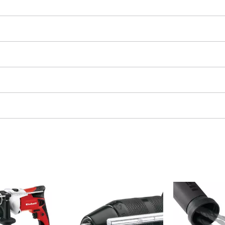
Fugenreiniger
Grasscheren
Laubsauger
te
Laubbläser
Sägekettenschärfgeräte
n
Multitools
Kehrmaschinen
inen
e