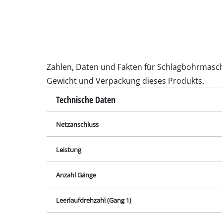
Schleif- / Gravu
Akku-Kompresso
Zahlen, Daten und Fakten für Schlagbohrmaschi
Hybrid-Kompres
Gewicht und Verpackung dieses Produkts.
Elektro-Kompres
Technische Daten
Druckluftgeräte
Auto-Kompresso
Netzanschluss
Leistung
Multifunktionsw
Anzahl Gänge
Hobel / Fräsen
Leerlaufdrehzahl (Gang 1)
Schneide- / Tre