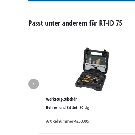
Nass- / Trockens
Handstaubsauge
Passt unter anderem für RT-ID 75
Aschesauger
Doppelschleifer
Exzenterschleifer
Multischleifer
Schwingschleifer
Werkzeug-Zubehör
Bandschleifer
Bohrer- und Bit-Set, 70-tlg.
Wand- / Bodensch
Deltaschleifer
Artikelnummer 4258085
Sonstige Schleif