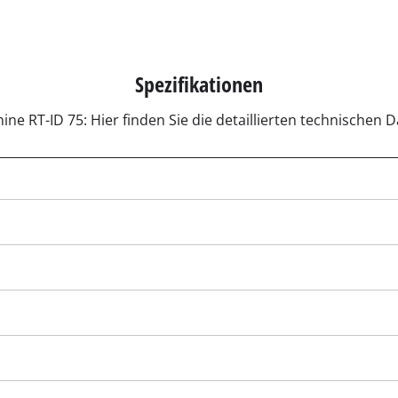
r-Werkzeuge
Akku-Kettensägen
Benzin-Kettensägen
Spezifikationen
Elektro-Kettensägen
ren
ne RT-ID 75: Hier finden Sie die detaillierten technischen
Hochentaster
soren
Astsägen
soren
ren
erkzeuge
Hochdruckreiniger
Häcksler
nnmaschinen
Oberflächenbürsten