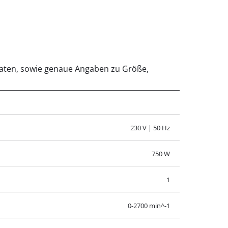
 Daten, sowie genaue Angaben zu Größe,
230 V | 50 Hz
750 W
1
0-2700 min^-1