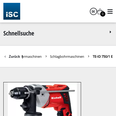
DE
0
Deutsch
Schnellsuche
rhämmer / Bohrmaschinen
Schlagbohrmaschinen
TE-ID 750/1 E
Zurück
|