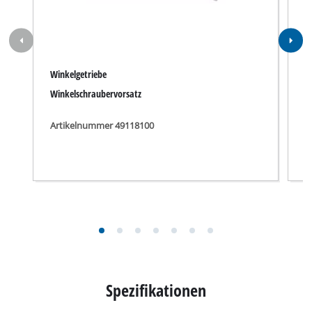
Winkelgetriebe
W
Winkelschraubervorsatz
W
Artikelnummer 49118100
A
Spezifikationen