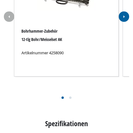
Bohrhammer-Zubehör
B
12-tlg Bohr/Meisselset AK
S
Artikelnummer 4258090
A
Spezifikationen