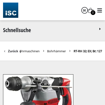
DE
0
Deutsch
Schnellsuche
hrhämmer / Bohrmaschinen
Bohrhämmer
RT-RH 32; EX; Br; 127
Zurück
|