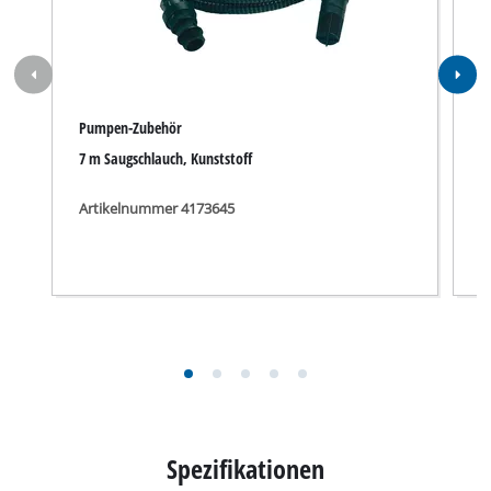
Pumpen-Zubehör
P
7 m Saugschlauch, Kunststoff
4
Artikelnummer 4173645
A
Spezifikationen