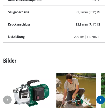
Sauganschluss
33,3 mm (R 1") IG
Druckanschluss
33,3 mm (R 1") IG
Netzleitung
200 cm | H07RN-F
Bilder