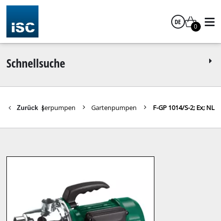
DE
0
Deutsch
Schnellsuche
eräte
Wasserpumpen
Gartenpumpen
F-GP 1014/S-2; Ex; NL
Zurück
|