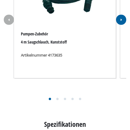
Pumpen-Zubehör
V
4 m Saugschlauch, Kunststoff
V
Artikelnummer 4173635
A
Spezifikationen