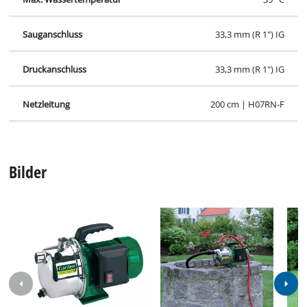
Sauganschluss
33,3 mm (R 1") IG
Druckanschluss
33,3 mm (R 1") IG
Netzleitung
200 cm | H07RN-F
Bilder